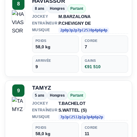
HAVIASSOR
8
8 ans
Hongres
Partant
M.BARZALONA
JOCKEY
P.CHEVIGNY DE
ENTRAÎNEUR
MUSIQUE
2p0p3p2p7p(25)0p4p6p4p
POIDS
CORDE
58,0 kg
7
ARRIVÉE
GAINS
9
€91 510
TAMYZ
9
5 ans
Hongres
Partant
T.BACHELOT
JOCKEY
S.WATTEL (S)
ENTRAÎNEUR
MUSIQUE
7p3p(25)2p1p3p4p6p2p
POIDS
CORDE
58,0 kg
11