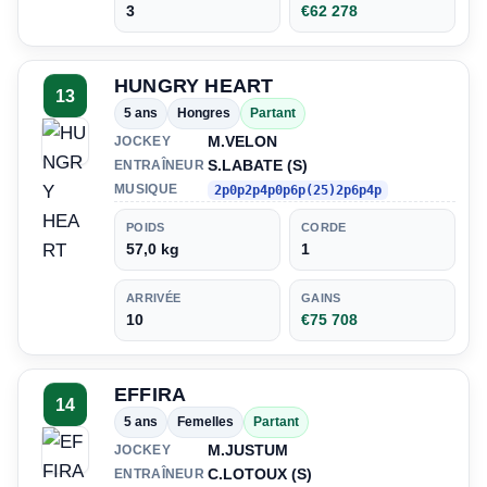
3
€62 278
HUNGRY HEART
13
5 ans
Hongres
Partant
M.VELON
JOCKEY
S.LABATE (S)
ENTRAÎNEUR
MUSIQUE
2p0p2p4p0p6p(25)2p6p4p
POIDS
CORDE
57,0 kg
1
ARRIVÉE
GAINS
10
€75 708
EFFIRA
14
5 ans
Femelles
Partant
M.JUSTUM
JOCKEY
C.LOTOUX (S)
ENTRAÎNEUR