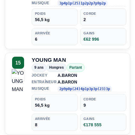
MUSIQUE
3p4p1p(25)1p2p2p7p9p2p
POIDS
CORDE
56,5 kg
2
ARRIVÉE
GAINS
6
€62 996
YOUNG MAN
15
9 ans
Hongres
Partant
A.BARON
JOCKEY
A.BARON
ENTRAÎNEUR
MUSIQUE
2p9p0p(24)4p1p3p3p(23)3p
POIDS
CORDE
56,5 kg
9
ARRIVÉE
GAINS
8
€178 555