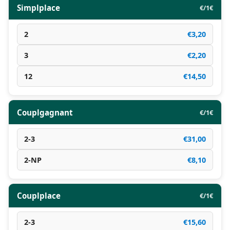
Simplplace
€/1€
2
€3,20
3
€2,20
12
€14,50
Couplgagnant
€/1€
2-3
€31,00
2-NP
€8,10
Couplplace
€/1€
2-3
€15,60