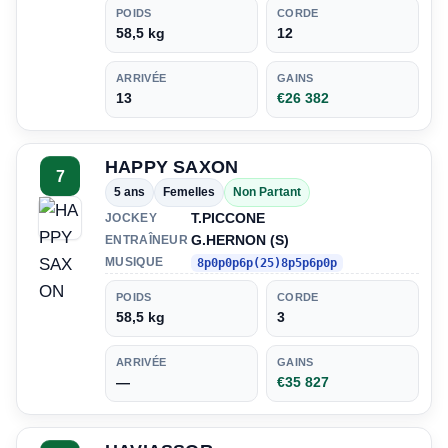
POIDS
CORDE
58,5 kg
12
ARRIVÉE
GAINS
13
€26 382
HAPPY SAXON
7
5 ans
Femelles
Non Partant
T.PICCONE
JOCKEY
G.HERNON (S)
ENTRAÎNEUR
MUSIQUE
8p0p0p6p(25)8p5p6p0p
POIDS
CORDE
58,5 kg
3
ARRIVÉE
GAINS
—
€35 827