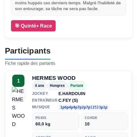
moins huppés ces derniers temps. Malgré l'habileté de
son entourage, sa tâche ne sera pas facile.
🎯 Quinté+ Race
Participants
Fiche rapide des partants
HERMES WOOD
1
4 ans
Hongres
Partant
E.HARDOUIN
JOCKEY
C.FEY (S)
ENTRAÎNEUR
MUSIQUE
1p6p4p4p7p2p7p(25)3p1p
POIDS
CORDE
60,0 kg
10