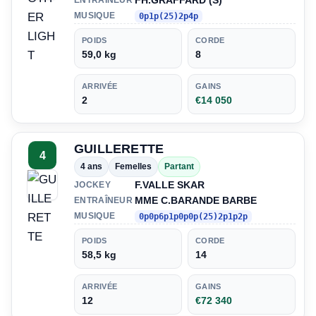
FH.GRAFFARD (S)
MUSIQUE
0p1p(25)2p4p
POIDS
CORDE
59,0 kg
8
ARRIVÉE
GAINS
2
€14 050
GUILLERETTE
4
4 ans
Femelles
Partant
F.VALLE SKAR
JOCKEY
MME C.BARANDE BARBE
ENTRAÎNEUR
MUSIQUE
0p0p6p1p0p0p(25)2p1p2p
POIDS
CORDE
58,5 kg
14
ARRIVÉE
GAINS
12
€72 340