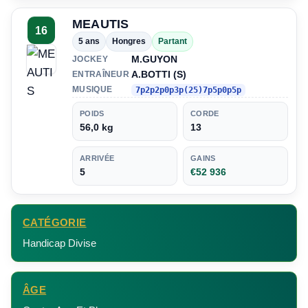
MEAUTIS
16
5 ans
Hongres
Partant
M.GUYON
JOCKEY
A.BOTTI (S)
ENTRAÎNEUR
MUSIQUE
7p2p2p0p3p(25)7p5p0p5p
POIDS
CORDE
56,0 kg
13
ARRIVÉE
GAINS
5
€52 936
CATÉGORIE
Handicap Divise
ÂGE