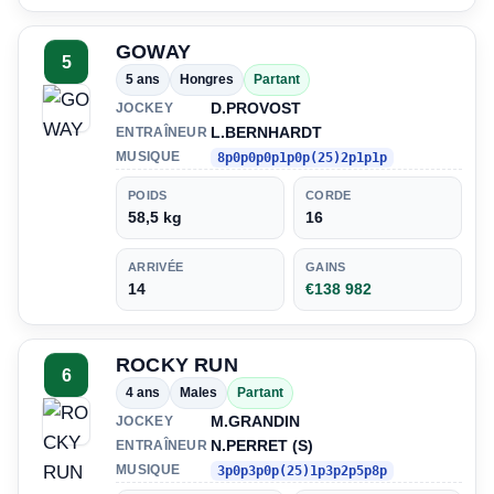
GOWAY
5
5 ans
Hongres
Partant
D.PROVOST
JOCKEY
L.BERNHARDT
ENTRAÎNEUR
MUSIQUE
8p0p0p0p1p0p(25)2p1p1p
POIDS
CORDE
58,5 kg
16
ARRIVÉE
GAINS
14
€138 982
ROCKY RUN
6
4 ans
Males
Partant
M.GRANDIN
JOCKEY
N.PERRET (S)
ENTRAÎNEUR
MUSIQUE
3p0p3p0p(25)1p3p2p5p8p