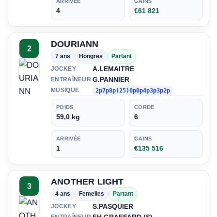
ARRIVÉE
GAINS
4
€61 821
DOURIANN
2
7 ans
Hongres
Partant
A.LEMAITRE
JOCKEY
G.PANNIER
ENTRAÎNEUR
MUSIQUE
2p7p8p(25)0p0p4p3p3p2p
POIDS
CORDE
59,0 kg
6
ARRIVÉE
GAINS
1
€135 516
ANOTHER LIGHT
3
4 ans
Femelles
Partant
S.PASQUIER
JOCKEY
ENTRAÎNEUR