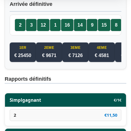
Arrivée définitive
2
3
12
1
16
14
9
15
8
13
1ER
2EME
3EME
4EME
5EM
€ 25450
€ 9671
€ 7126
€ 4581
€ 20
Rapports définitifs
Simplgagnant
€/1€
2
€11,50