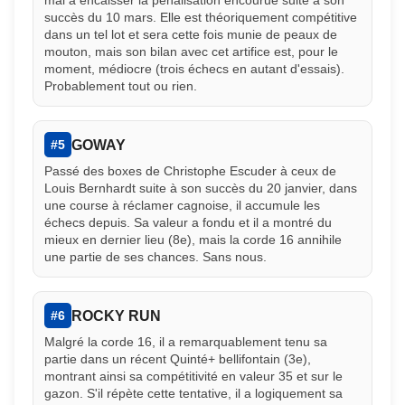
mal à encaisser la pénalisation encourue suite à son
succès du 10 mars. Elle est théoriquement compétitive
dans un tel lot et sera cette fois munie de peaux de
mouton, mais son bilan avec cet artifice est, pour le
moment, médiocre (trois échecs en autant d'essais).
Probablement tout ou rien.
GOWAY
#5
Passé des boxes de Christophe Escuder à ceux de
Louis Bernhardt suite à son succès du 20 janvier, dans
une course à réclamer cagnoise, il accumule les
échecs depuis. Sa valeur a fondu et il a montré du
mieux en dernier lieu (8e), mais la corde 16 annihile
une partie de ses chances. Sans nous.
ROCKY RUN
#6
Malgré la corde 16, il a remarquablement tenu sa
partie dans un récent Quinté+ bellifontain (3e),
montrant ainsi sa compétitivité en valeur 35 et sur le
gazon. S'il répète cette tentative, il a logiquement sa