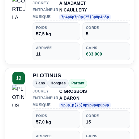
A.MADAMET
JOCKEY
N.CAULLERY
ENTRAÎNEUR
MUSIQUE
7p4p6p7p9p(25)3p8p4p5p
POIDS
CORDE
57,5 kg
5
ARRIVÉE
GAINS
11
€33 000
PLOTINUS
12
7 ans
Hongres
Partant
C.GROSBOIS
JOCKEY
A.BARON
ENTRAÎNEUR
MUSIQUE
9p8p1p(25)0p9p9p4p8p9p
POIDS
CORDE
57,0 kg
15
ARRIVÉE
GAINS