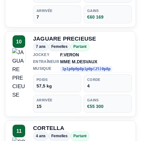
ARRIVÉE
GAINS
7
€60 169
JAGUARE PRECIEUSE
10
7 ans
Femelles
Partant
F.VERON
JOCKEY
MME M.DESVAUX
ENTRAÎNEUR
MUSIQUE
1p1p0p0p8p1p0p(25)0p8p
POIDS
CORDE
57,5 kg
4
ARRIVÉE
GAINS
15
€55 300
CORTELLA
11
4 ans
Femelles
Partant