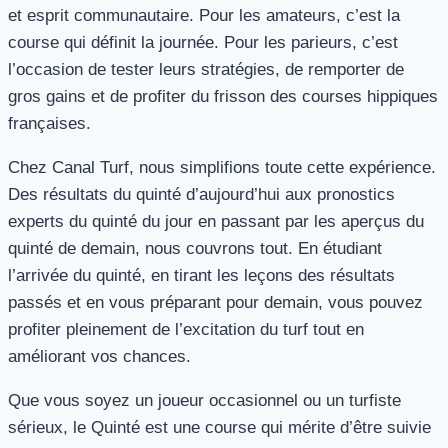
et esprit communautaire. Pour les amateurs, c’est la
course qui définit la journée. Pour les parieurs, c’est
l’occasion de tester leurs stratégies, de remporter de
gros gains et de profiter du frisson des courses hippiques
françaises.
Chez Canal Turf, nous simplifions toute cette expérience.
Des résultats du quinté d’aujourd’hui aux pronostics
experts du quinté du jour en passant par les aperçus du
quinté de demain, nous couvrons tout. En étudiant
l’arrivée du quinté, en tirant les leçons des résultats
passés et en vous préparant pour demain, vous pouvez
profiter pleinement de l’excitation du turf tout en
améliorant vos chances.
Que vous soyez un joueur occasionnel ou un turfiste
sérieux, le Quinté est une course qui mérite d’être suivie