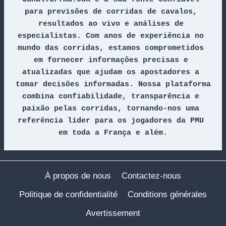
para previsões de corridas de cavalos, 
resultados ao vivo e análises de 
especialistas. Com anos de experiência no 
mundo das corridas, estamos comprometidos 
em fornecer informações precisas e 
atualizadas que ajudam os apostadores a 
tomar decisões informadas. Nossa plataforma 
combina confiabilidade, transparência e 
paixão pelas corridas, tornando-nos uma 
referência líder para os jogadores da PMU 
em toda a França e além.
À propos de nous
Contactez-nous
Politique de confidentialité
Conditions générales
Avertissement