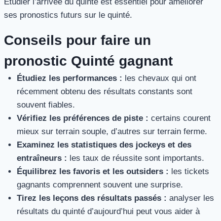
Étudier l’arrivée du quinté est essentiel pour améliorer
ses pronostics futurs sur le quinté.
Conseils pour faire un
pronostic Quinté gagnant
Étudiez les performances :
les chevaux qui ont
récemment obtenu des résultats constants sont
souvent fiables.
Vérifiez les préférences de piste :
certains courent
mieux sur terrain souple, d’autres sur terrain ferme.
Examinez les statistiques des jockeys et des
entraîneurs :
les taux de réussite sont importants.
Équilibrez les favoris et les outsiders :
les tickets
gagnants comprennent souvent une surprise.
Tirez les leçons des résultats passés :
analyser les
résultats du quinté d’aujourd’hui peut vous aider à