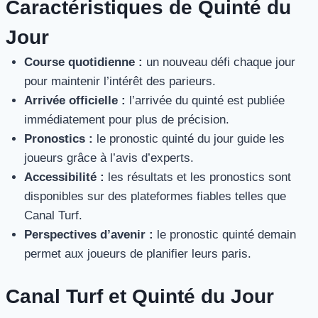
Caractéristiques de Quinté du
Jour
Course quotidienne :
un nouveau défi chaque jour
pour maintenir l’intérêt des parieurs.
Arrivée officielle :
l’arrivée du quinté est publiée
immédiatement pour plus de précision.
Pronostics :
le pronostic quinté du jour guide les
joueurs grâce à l’avis d’experts.
Accessibilité :
les résultats et les pronostics sont
disponibles sur des plateformes fiables telles que
Canal Turf.
Perspectives d’avenir :
le pronostic quinté demain
permet aux joueurs de planifier leurs paris.
Canal Turf et Quinté du Jour