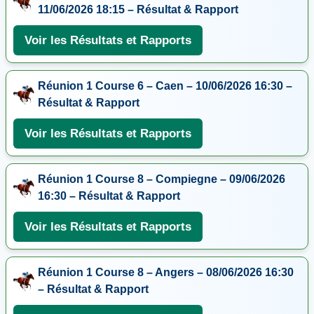
11/06/2026 18:15 – Résultat & Rapport
Voir les Résultats et Rapports
Réunion 1 Course 6 – Caen – 10/06/2026 16:30 –
Résultat & Rapport
Voir les Résultats et Rapports
Réunion 1 Course 8 – Compiegne – 09/06/2026
16:30 – Résultat & Rapport
Voir les Résultats et Rapports
Réunion 1 Course 8 – Angers – 08/06/2026 16:30
– Résultat & Rapport