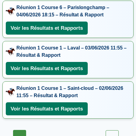
Réunion 1 Course 6 – Parislongchamp –
04/06/2026 18:15 – Résultat & Rapport
Voir les Résultats et Rapports
Réunion 1 Course 1 – Laval – 03/06/2026 11:55 –
Résultat & Rapport
Voir les Résultats et Rapports
Réunion 1 Course 1 – Saint-cloud – 02/06/2026
11:55 – Résultat & Rapport
Voir les Résultats et Rapports
Navigation