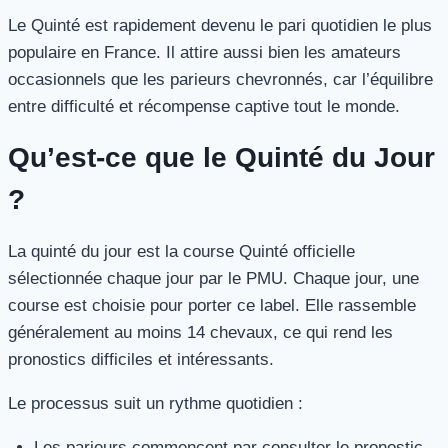
Le Quinté est rapidement devenu le pari quotidien le plus
populaire en France. Il attire aussi bien les amateurs
occasionnels que les parieurs chevronnés, car l’équilibre
entre difficulté et récompense captive tout le monde.
Qu’est-ce que le Quinté du Jour
?
La quinté du jour est la course Quinté officielle
sélectionnée chaque jour par le PMU. Chaque jour, une
course est choisie pour porter ce label. Elle rassemble
généralement au moins 14 chevaux, ce qui rend les
pronostics difficiles et intéressants.
Le processus suit un rythme quotidien :
Les parieurs commencent par consulter le pronostic