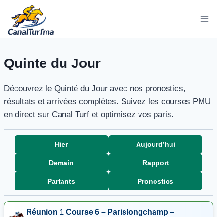
Aller
au
contenu
Quinte du Jour
Découvrez le Quinté du Jour avec nos pronostics,
résultats et arrivées complètes. Suivez les courses PMU
en direct sur Canal Turf et optimisez vos paris.
Hier
Aujourd’hui
Demain
Rapport
Partants
Pronostics
Réunion 1 Course 6 – Parislongchamp –