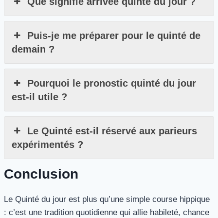
Que signifie arrivée quinté du jour ?
Puis-je me préparer pour le quinté de
demain ?
Pourquoi le pronostic quinté du jour
est-il utile ?
Le Quinté est-il réservé aux parieurs
expérimentés ?
Conclusion
Le Quinté du jour est plus qu’une simple course hippique
: c’est une tradition quotidienne qui allie habileté, chance