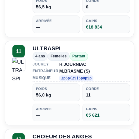
POIDS
CORDE
56,5 kg
6
ARRIVÉE
GAINS
—
€18 834
ULTRASPI
11
4 ans
Femelles
Partant
H.JOURNIAC
JOCKEY
M.BRASME (S)
ENTRAÎNEUR
MUSIQUE
2p5p(25)5p0p5p
POIDS
CORDE
56,0 kg
11
ARRIVÉE
GAINS
—
€5 621
CHOEUR DES ANGES