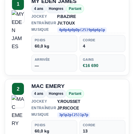
MY EDEN JAMES
1
4 ans
Hongres
Partant
P.BAZIRE
JOCKEY
JV.TOUX
ENTRAÎNEUR
MUSIQUE
4p0p4p0pDp(25)9p6p6p1p
POIDS
CORDE
60,0 kg
4
ARRIVÉE
GAINS
—
€16 690
MAC EMERY
2
4 ans
Hongres
Partant
Y.ROUSSET
JOCKEY
JP.RICOCE
ENTRAÎNEUR
MUSIQUE
3p5p2p(25)1p7p
POIDS
CORDE
60,0 kg
13