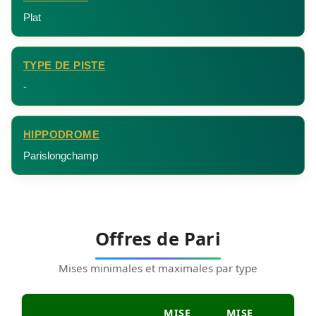
Plat
TYPE DE PISTE
-
HIPPODROME
Parislongchamp
Offres de Pari
Mises minimales et maximales par type
MISE
MISE