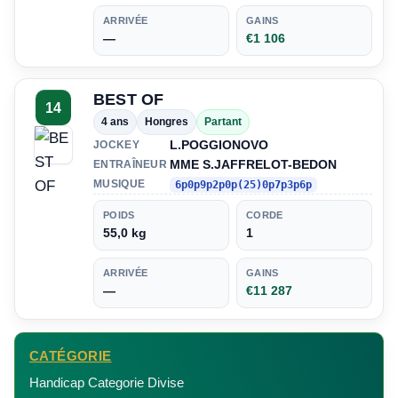
ARRIVÉE
GAINS
—
€1 106
BEST OF
14
4 ans
Hongres
Partant
L.POGGIONOVO
JOCKEY
MME S.JAFFRELOT-BEDON
ENTRAÎNEUR
MUSIQUE
6p0p9p2p0p(25)0p7p3p6p
POIDS
CORDE
55,0 kg
1
ARRIVÉE
GAINS
—
€11 287
CATÉGORIE
Handicap Categorie Divise