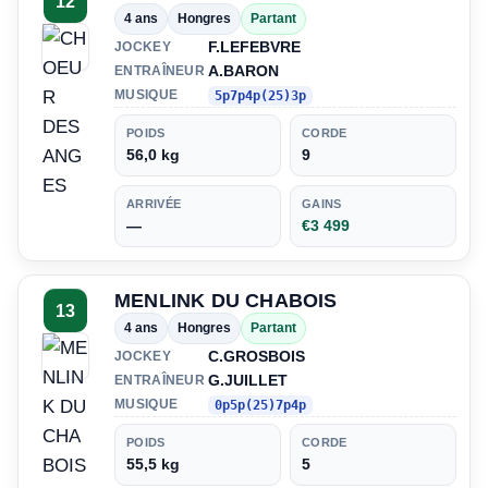
12
4 ans
Hongres
Partant
F.LEFEBVRE
JOCKEY
A.BARON
ENTRAÎNEUR
MUSIQUE
5p7p4p(25)3p
POIDS
CORDE
56,0 kg
9
ARRIVÉE
GAINS
—
€3 499
MENLINK DU CHABOIS
13
4 ans
Hongres
Partant
C.GROSBOIS
JOCKEY
G.JUILLET
ENTRAÎNEUR
MUSIQUE
0p5p(25)7p4p
POIDS
CORDE
55,5 kg
5