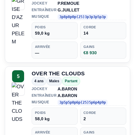
P.REMOUE
JOCKEY
G.JUILLET
ENTRAÎNEUR
MUSIQUE
3p8p8p0p(25)3p3p3p5p3p
POIDS
CORDE
59,0 kg
14
ARRIVÉE
GAINS
—
€8 930
OVER THE CLOUDS
5
4 ans
Males
Partant
A.BARON
JOCKEY
A.BARON
ENTRAÎNEUR
MUSIQUE
3p5p5p0p6p(25)5p6p4p9p
POIDS
CORDE
58,0 kg
2
ARRIVÉE
GAINS