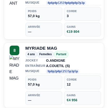
MUSIQUE
4p6p4p(25)9p6p0p8p7p3p
POIDS
CORDE
57,0 kg
3
ARRIVÉE
GAINS
—
€19 804
MYRIADE MAG
8
4 ans
Femelles
Partant
O.ANDIGNE
JOCKEY
A.COUETIL (S)
ENTRAÎNEUR
MUSIQUE
9p8p2p0p(25)5p3p5p
POIDS
CORDE
57,0 kg
12
ARRIVÉE
GAINS
—
€4 956