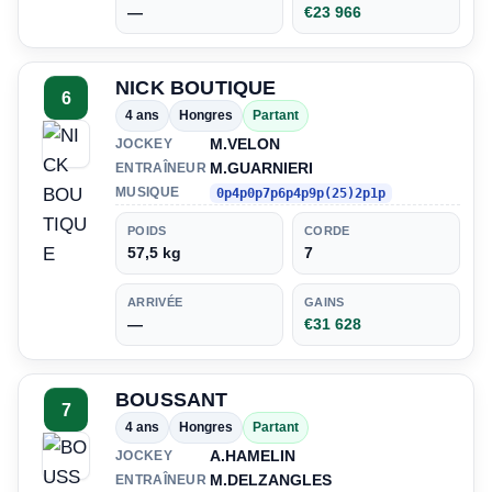
—
€23 966
NICK BOUTIQUE
6
4 ans
Hongres
Partant
M.VELON
JOCKEY
M.GUARNIERI
ENTRAÎNEUR
MUSIQUE
0p4p0p7p6p4p9p(25)2p1p
POIDS
CORDE
57,5 kg
7
ARRIVÉE
GAINS
—
€31 628
BOUSSANT
7
4 ans
Hongres
Partant
A.HAMELIN
JOCKEY
M.DELZANGLES
ENTRAÎNEUR