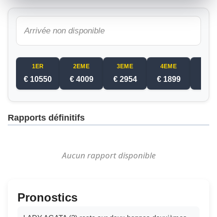
Arrivée non disponible
1ER
2EME
3EME
4EME
5EM
€ 10550
€ 4009
€ 2954
€ 1899
€ 8
Rapports définitifs
Aucun rapport disponible
Pronostics