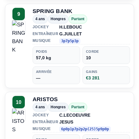
SPRING BANK
9
4 ans
Hongres
Partant
H.LEBOUC
JOCKEY
G.JUILLET
ENTRAÎNEUR
MUSIQUE
3p7p5p3p
POIDS
CORDE
57,0 kg
10
ARRIVÉE
GAINS
—
€3 281
ARISTOS
10
4 ans
Hongres
Partant
C.LECOEUVRE
JOCKEY
JESUS
ENTRAÎNEUR
MUSIQUE
6p0p1p7p2p2p(25)5p9p0p