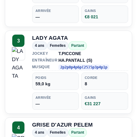
ARRIVÉE
GAINS
—
€8 021
LADY AGATA
3
4 ans
Femelles
Partant
T.PICCONE
JOCKEY
HA.PANTALL (S)
ENTRAÎNEUR
MUSIQUE
2p2p0p4p6p(25)5p3p4p1p
POIDS
CORDE
59,0 kg
8
ARRIVÉE
GAINS
—
€31 227
GRISE D'AZUR PELEM
4
4 ans
Femelles
Partant