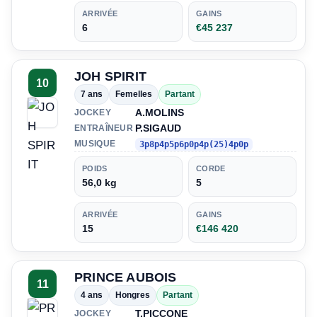
ARRIVÉE
GAINS
6
€45 237
JOH SPIRIT
10
7 ans
Femelles
Partant
A.MOLINS
JOCKEY
P.SIGAUD
ENTRAÎNEUR
MUSIQUE
3p8p4p5p6p0p4p(25)4p0p
POIDS
CORDE
56,0 kg
5
ARRIVÉE
GAINS
15
€146 420
PRINCE AUBOIS
11
4 ans
Hongres
Partant
T.PICCONE
JOCKEY