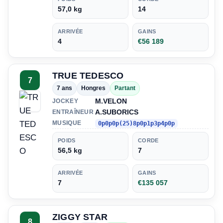
57,0 kg
14
ARRIVÉE
GAINS
4
€56 189
TRUE TEDESCO
7
7 ans
Hongres
Partant
M.VELON
JOCKEY
A.SUBORICS
ENTRAÎNEUR
MUSIQUE
0p0p0p(25)8p0p1p3p4p0p
POIDS
CORDE
56,5 kg
7
ARRIVÉE
GAINS
7
€135 057
ZIGGY STAR
8