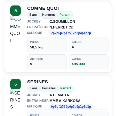
COMME QUOI
5
5 ans
Hongres
Partant
C.SOUMILLON
JOCKEY
N.PERRET (S)
ENTRAÎNEUR
MUSIQUE
2p2p6p7p(25)2p0p4p1p2p
POIDS
CORDE
58,5 kg
4
ARRIVÉE
GAINS
5
€95 333
SERINES
6
5 ans
Femelles
Partant
A.LEMAITRE
JOCKEY
MME A.KARKOSA
ENTRAÎNEUR
MUSIQUE
0p7p(25)9p0p7p6p1p3p1p
POIDS
CORDE