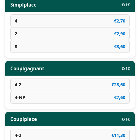
Simplplace
€/1€
4
€2,70
2
€2,90
8
€3,60
Couplgagnant
€/1€
4-2
€28,60
4-NP
€7,60
Couplplace
€/1€
4-2
€11,30