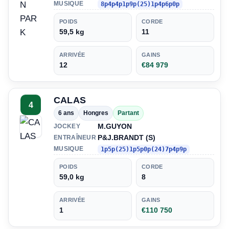
MUSIQUE
8p4p4p1p9p(25)1p4p6p0p
POIDS
CORDE
59,5 kg
11
ARRIVÉE
GAINS
12
€84 979
CALAS
4
6 ans
Hongres
Partant
M.GUYON
JOCKEY
P&J.BRANDT (S)
ENTRAÎNEUR
MUSIQUE
1p5p(25)1p5p0p(24)7p4p9p
POIDS
CORDE
59,0 kg
8
ARRIVÉE
GAINS
1
€110 750