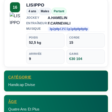
LISIPPO
16
4 ans
Males
Partant
A.HAMELIN
JOCKEY
F.CARNEVALI
ENTRAÎNEUR
MUSIQUE
3p2p0p(25)1p1p8p0p0p0p
POIDS
CORDE
52,5 kg
15
ARRIVÉE
GAINS
9
€30 104
CATÉGORIE
Handicap Divise
ÂGE
Quatre Ans Et Plus