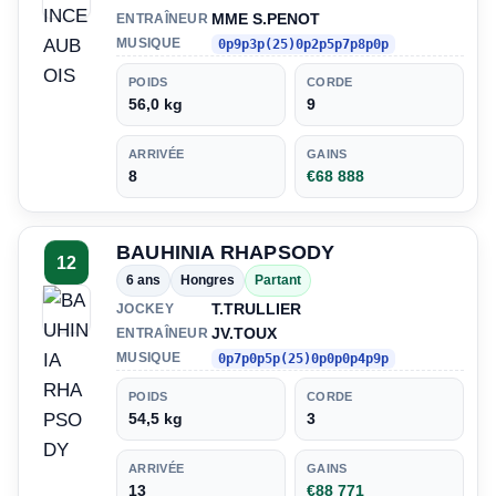
MME S.PENOT
ENTRAÎNEUR
MUSIQUE
0p9p3p(25)0p2p5p7p8p0p
POIDS
CORDE
56,0 kg
9
ARRIVÉE
GAINS
8
€68 888
BAUHINIA RHAPSODY
12
6 ans
Hongres
Partant
T.TRULLIER
JOCKEY
JV.TOUX
ENTRAÎNEUR
MUSIQUE
0p7p0p5p(25)0p0p0p4p9p
POIDS
CORDE
54,5 kg
3
ARRIVÉE
GAINS
13
€88 771