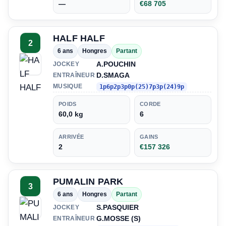
—
€68 705
HALF HALF
2
6 ans
Hongres
Partant
A.POUCHIN
JOCKEY
D.SMAGA
ENTRAÎNEUR
MUSIQUE
1p6p2p3p0p(25)7p3p(24)9p
POIDS
CORDE
60,0 kg
6
ARRIVÉE
GAINS
2
€157 326
PUMALIN PARK
3
6 ans
Hongres
Partant
S.PASQUIER
JOCKEY
G.MOSSE (S)
ENTRAÎNEUR