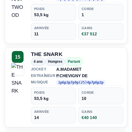
POIDS
CORDE
53,5 kg
1
ARRIVÉE
GAINS
11
€37 512
THE SNARK
15
4 ans
Hongres
Partant
A.MADAMET
JOCKEY
P.CHEVIGNY DE
ENTRAÎNEUR
MUSIQUE
1p6p3p7p9p(25)4p7p6p2p
POIDS
CORDE
53,5 kg
10
ARRIVÉE
GAINS
14
€40 140