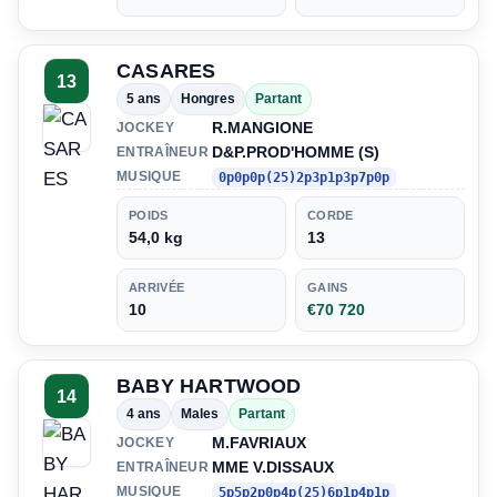
CASARES
13
5 ans
Hongres
Partant
R.MANGIONE
JOCKEY
D&P.PROD'HOMME (S)
ENTRAÎNEUR
MUSIQUE
0p0p0p(25)2p3p1p3p7p0p
POIDS
CORDE
54,0 kg
13
ARRIVÉE
GAINS
10
€70 720
BABY HARTWOOD
14
4 ans
Males
Partant
M.FAVRIAUX
JOCKEY
MME V.DISSAUX
ENTRAÎNEUR
MUSIQUE
5p5p2p0p4p(25)6p1p4p1p