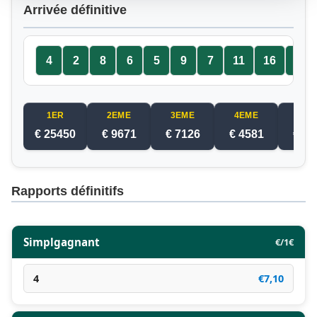
Arrivée définitive
4
2
8
6
5
9
7
11
16
13
1ER
2EME
3EME
4EME
5EM
€ 25450
€ 9671
€ 7126
€ 4581
€ 20
Rapports définitifs
Simplgagnant
€/1€
4
€7,10