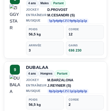
4 ans
Males
Partant
D.PROVOST
JOCKEY
M.CESANDRI (S)
ENTRAÎNEUR
MUSIQUE
5p7p4p0p(25)9p9p2p1p1p
POIDS
CORDE
56,5 kg
12
ARRIVÉE
GAINS
3
€66 230
DUBALAA
9
4 ans
Hongres
Partant
M.BARZALONA
JOCKEY
J.REYNIER (S)
ENTRAÎNEUR
MUSIQUE
0p2p2p4p(25)1p1p2p8p3p
POIDS
CORDE
56,5 kg
2