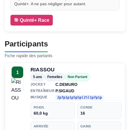
Quinté+. A ne pas négliger pour autant.
🎯 Quinté+ Race
Participants
Fiche rapide des partants
RIASSOU
1
5 ans
Femelles
Non Partant
C.DEMURO
JOCKEY
P.SIGAUD
ENTRAÎNEUR
MUSIQUE
2p7p1p1p5p5p(25)1p7p1p
POIDS
CORDE
60,0 kg
16
ARRIVÉE
GAINS