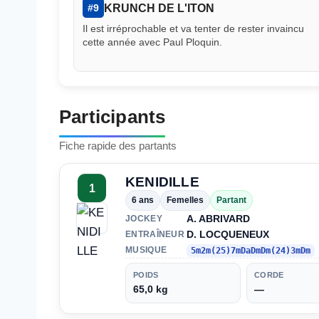
KRUNCH DE L'ITON
#9
Il est irréprochable et va tenter de rester invaincu
cette année avec Paul Ploquin.
Participants
Fiche rapide des partants
KENIDILLE
1
6 ans
Femelles
Partant
A. ABRIVARD
JOCKEY
D. LOCQUENEUX
ENTRAÎNEUR
MUSIQUE
5m2m(25)7mDaDmDm(24)3mDm
POIDS
CORDE
65,0 kg
—