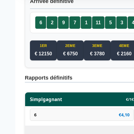
Arrivée définitive
6
2
9
7
1
11
5
3
1ER
2EME
3EME
4EME
€ 12150
€ 6750
€ 3780
€ 2160
Rapports définitifs
Simplgagnant
€/1€
6
€4,10