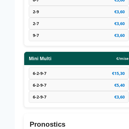
2-9
€3,60
2-7
€3,60
9-7
€3,60
Mini Multi
€/mise
6-2-9-7
€15,30
6-2-9-7
€5,40
6-2-9-7
€3,60
Pronostics