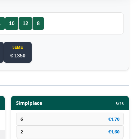
4
10
12
8
5EME
€ 1350
Simplplace
€/1€
6
€1,70
2
€1,60