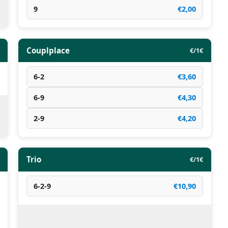
9
€2,00
Couplplace
€/1€
6-2
€3,60
6-9
€4,30
2-9
€4,20
Trio
€/1€
6-2-9
€10,90