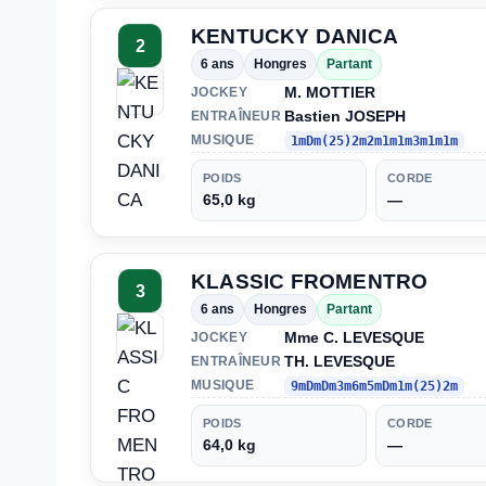
KENTUCKY DANICA
2
6 ans
Hongres
Partant
M. MOTTIER
JOCKEY
Bastien JOSEPH
ENTRAÎNEUR
MUSIQUE
1mDm(25)2m2m1m1m3m1m1m
POIDS
CORDE
65,0 kg
—
KLASSIC FROMENTRO
3
6 ans
Hongres
Partant
Mme C. LEVESQUE
JOCKEY
TH. LEVESQUE
ENTRAÎNEUR
MUSIQUE
9mDmDm3m6m5mDm1m(25)2m
POIDS
CORDE
64,0 kg
—