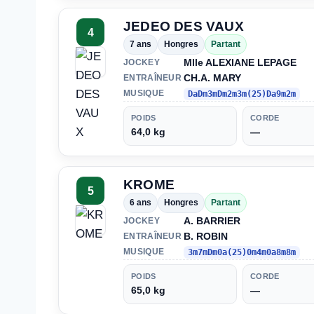
JEDEO DES VAUX
4
7 ans
Hongres
Partant
Mlle ALEXIANE LEPAGE
JOCKEY
CH.A. MARY
ENTRAÎNEUR
MUSIQUE
DaDm3mDm2m3m(25)Da9m2m
POIDS
CORDE
64,0 kg
—
KROME
5
6 ans
Hongres
Partant
A. BARRIER
JOCKEY
B. ROBIN
ENTRAÎNEUR
MUSIQUE
3m7mDm0a(25)0m4m0a8m8m
POIDS
CORDE
65,0 kg
—