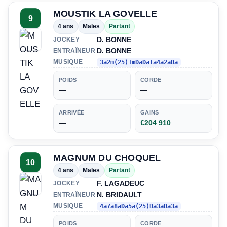
MOUSTIK LA GOVELLE
9
4 ans
Males
Partant
D. BONNE
JOCKEY
D. BONNE
ENTRAÎNEUR
MUSIQUE
3a2m(25)1mDaDa1a4a2aDa
POIDS
CORDE
—
—
ARRIVÉE
GAINS
—
€204 910
MAGNUM DU CHOQUEL
10
4 ans
Males
Partant
F. LAGADEUC
JOCKEY
N. BRIDAULT
ENTRAÎNEUR
MUSIQUE
4a7a8aDa5a(25)Da3aDa3a
POIDS
CORDE