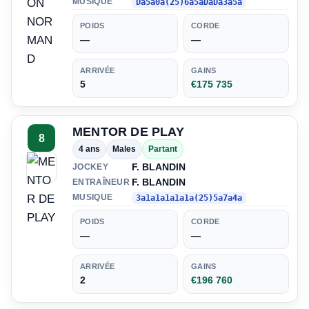
MUSIQUE
Da5a0a(25)6a5aDaDa3a5a
POIDS
CORDE
—
—
ARRIVÉE
GAINS
5
€175 735
MENTOR DE PLAY
8
4 ans
Males
Partant
F. BLANDIN
JOCKEY
F. BLANDIN
ENTRAÎNEUR
MUSIQUE
3a1a1a1a1a1a(25)5a7a4a
POIDS
CORDE
—
—
ARRIVÉE
GAINS
2
€196 760