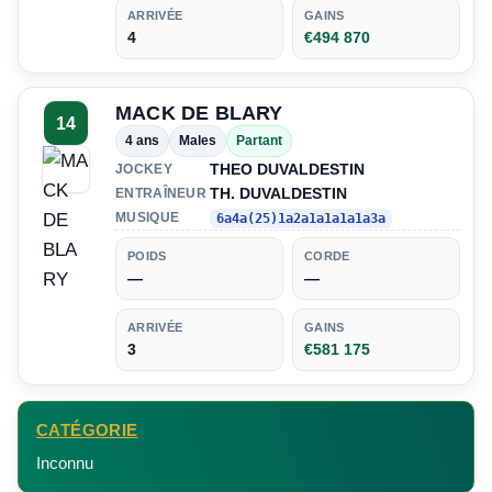
ARRIVÉE
GAINS
4
€494 870
MACK DE BLARY
14
4 ans
Males
Partant
THEO DUVALDESTIN
JOCKEY
TH. DUVALDESTIN
ENTRAÎNEUR
MUSIQUE
6a4a(25)1a2a1a1a1a1a3a
POIDS
CORDE
—
—
ARRIVÉE
GAINS
3
€581 175
CATÉGORIE
Inconnu