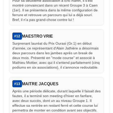
Pour sa deuxième association à Eric Raffin, il s'est
montré convaincant dans un récent Groupe 3 à Caen
(1er). Il se présentera dans la même configuration de
ferrure et retrouve un parcours qui lui a déjà souri.
Bref, il n'a pas grand-chose contre lui !
MAESTRO VRIE
#12
Surprenant lauréat du Prix Ourasi (Gr.1) en début
d'année, ce représentant d'Alain Jathière a désormais
deux parcours dans les jambes après un break de
deux mois. Présenté en "mode course" et associé à
Mathieu Mottier, avec qui il s'entend parfaitement (cinq
podiums en six associations), il s'annonce redoutable.
MAITRE JACQUES
#13
Après une période délicate, durant laquelle il faisait des
fautes, il a terminé son meeting d'hiver en fanfare,
avec deux succès, dont un au niveau Groupe 1. Il
effectue sa rentrée en restant ferré et cette course lui
permettra de monter en condition avant ses objectifs.