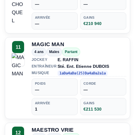
—
—
ARRIVÉE
GAINS
—
€210 940
MAGIC MAN
11
4 ans
Males
Partant
E. RAFFIN
JOCKEY
Sté. Ent. Etienne DUBOIS
ENTRAÎNEUR
MUSIQUE
1aDa4aDa(25)Da4aDa2a1a
POIDS
CORDE
—
—
ARRIVÉE
GAINS
1
€211 530
MAESTRO VRIE
12