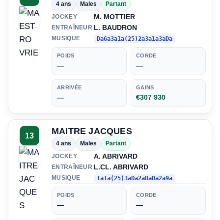
4 ans
Males
Partant
M. MOTTIER
JOCKEY
L. BAUDRON
ENTRAÎNEUR
MUSIQUE
Da6a3a1a(25)2a3a1a3aDa
POIDS
CORDE
—
—
ARRIVÉE
GAINS
—
€307 930
MAITRE JACQUES
13
4 ans
Males
Partant
A. ABRIVARD
JOCKEY
L.CL. ABRIVARD
ENTRAÎNEUR
MUSIQUE
1a1a(25)3aDa2aDaDa2a9a
POIDS
CORDE
—
—