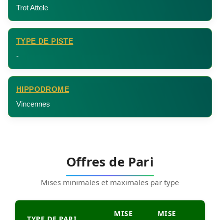
Trot Attele
TYPE DE PISTE
-
HIPPODROME
Vincennes
Offres de Pari
Mises minimales et maximales par type
MISE
MISE
TYPE DE PARI