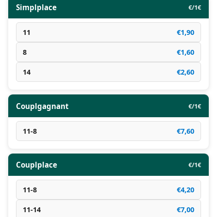
Simplplace
€/1€
11
€1,90
8
€1,60
14
€2,60
Couplgagnant
€/1€
11-8
€7,60
Couplplace
€/1€
11-8
€4,20
11-14
€7,00