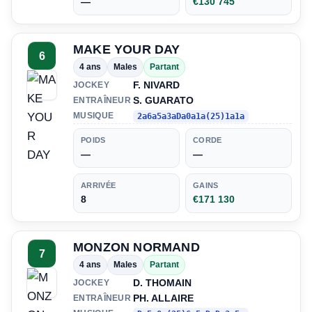
—
€130 745
MAKE YOUR DAY
6
4 ans
Males
Partant
F. NIVARD
JOCKEY
S. GUARATO
ENTRAÎNEUR
MUSIQUE
2a6a5a3aDa0a1a(25)1a1a
POIDS
CORDE
—
—
ARRIVÉE
GAINS
8
€171 130
MONZON NORMAND
7
4 ans
Males
Partant
D. THOMAIN
JOCKEY
PH. ALLAIRE
ENTRAÎNEUR