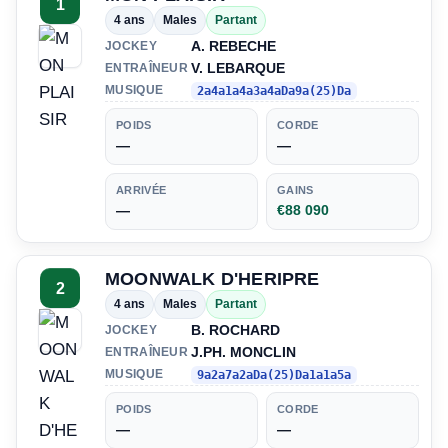
1
4 ans
Males
Partant
A. REBECHE
JOCKEY
V. LEBARQUE
ENTRAÎNEUR
MUSIQUE
2a4a1a4a3a4aDa9a(25)Da
POIDS
CORDE
—
—
ARRIVÉE
GAINS
—
€88 090
MOONWALK D'HERIPRE
2
4 ans
Males
Partant
B. ROCHARD
JOCKEY
J.PH. MONCLIN
ENTRAÎNEUR
MUSIQUE
9a2a7a2aDa(25)Da1a1a5a
POIDS
CORDE
—
—