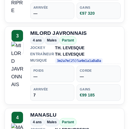
ARRIVÉE
GAINS
—
€97 320
MILORD JAVRONNAIS
3
4 ans
Males
Partant
TH. LEVESQUE
JOCKEY
TH. LEVESQUE
ENTRAÎNEUR
MUSIQUE
3m2a7m(25)5a4m1a1aDaDa
POIDS
CORDE
—
—
ARRIVÉE
GAINS
7
€99 185
MANASLU
4
4 ans
Males
Partant