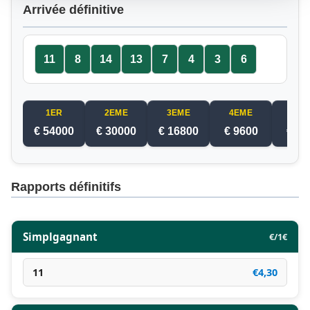
Arrivée définitive
11
8
14
13
7
4
3
6
1ER
2EME
3EME
4EME
5EM
€ 54000
€ 30000
€ 16800
€ 9600
€ 60
Rapports définitifs
Simplgagnant
€/1€
11
€4,30