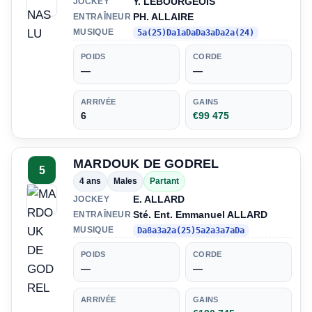
Y. LEBOURGEOIS
JOCKEY
PH. ALLAIRE
ENTRAÎNEUR
MUSIQUE
5a(25)Da1aDaDa3aDa2a(24)
POIDS
CORDE
—
—
ARRIVÉE
GAINS
6
€99 475
MARDOUK DE GODREL
5
4 ans
Males
Partant
E. ALLARD
JOCKEY
Sté. Ent. Emmanuel ALLARD
ENTRAÎNEUR
MUSIQUE
Da8a3a2a(25)5a2a3a7aDa
POIDS
CORDE
—
—
ARRIVÉE
GAINS