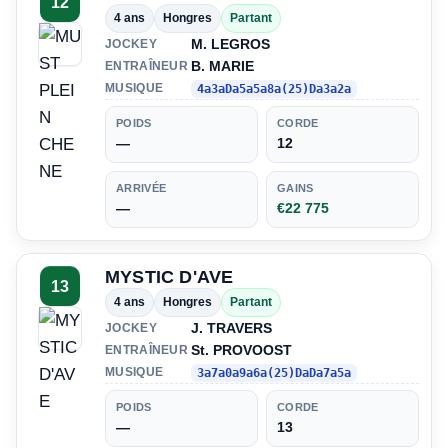
12
4 ans
Hongres
Partant
M. LEGROS
JOCKEY
B. MARIE
ENTRAÎNEUR
MUSIQUE
4a3aDa5a5a8a(25)Da3a2a
POIDS
CORDE
—
12
ARRIVÉE
GAINS
—
€22 775
MYSTIC D'AVE
13
4 ans
Hongres
Partant
J. TRAVERS
JOCKEY
St. PROVOOST
ENTRAÎNEUR
MUSIQUE
3a7a0a9a6a(25)DaDa7a5a
POIDS
CORDE
—
13