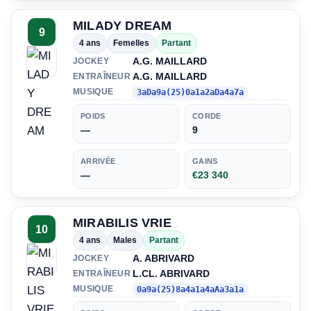
MILADY DREAM
9
4 ans
Femelles
Partant
A.G. MAILLARD
JOCKEY
A.G. MAILLARD
ENTRAÎNEUR
MUSIQUE
3aDa9a(25)0a1a2aDa4a7a
POIDS
CORDE
—
9
ARRIVÉE
GAINS
—
€23 340
MIRABILIS VRIE
10
4 ans
Males
Partant
A. ABRIVARD
JOCKEY
L.CL. ABRIVARD
ENTRAÎNEUR
MUSIQUE
0a9a(25)8a4a1a4aAa3a1a