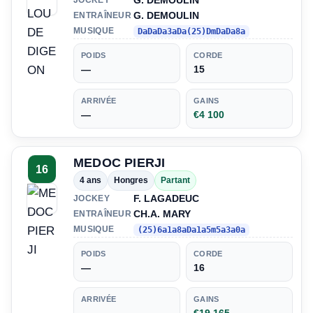
G. DEMOULIN
G. DEMOULIN
ENTRAÎNEUR
MUSIQUE
DaDaDa3aDa(25)DmDaDa8a
POIDS
CORDE
—
15
ARRIVÉE
GAINS
—
€4 100
MEDOC PIERJI
16
4 ans
Hongres
Partant
F. LAGADEUC
JOCKEY
CH.A. MARY
ENTRAÎNEUR
MUSIQUE
(25)6a1a8aDa1a5m5a3a0a
POIDS
CORDE
—
16
ARRIVÉE
GAINS