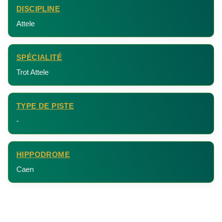
DISCIPLINE
Attele
SPÉCIALITÉ
Trot Attele
TYPE DE PISTE
-
HIPPODROME
Caen