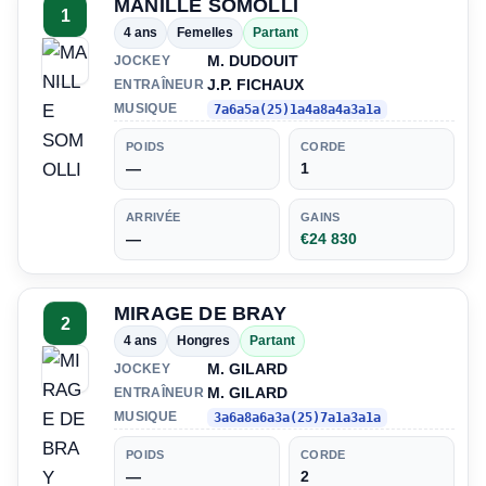
MANILLE SOMOLLI
1
4 ans
Femelles
Partant
M. DUDOUIT
JOCKEY
J.P. FICHAUX
ENTRAÎNEUR
MUSIQUE
7a6a5a(25)1a4a8a4a3a1a
POIDS
CORDE
—
1
ARRIVÉE
GAINS
—
€24 830
MIRAGE DE BRAY
2
4 ans
Hongres
Partant
M. GILARD
JOCKEY
M. GILARD
ENTRAÎNEUR
MUSIQUE
3a6a8a6a3a(25)7a1a3a1a
POIDS
CORDE
—
2