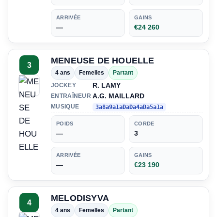
ARRIVÉE
GAINS
—
€24 260
MENEUSE DE HOUELLE
3
4 ans
Femelles
Partant
R. LAMY
JOCKEY
A.G. MAILLARD
ENTRAÎNEUR
MUSIQUE
3a8a9a1aDaDa4aDa5a1a
POIDS
CORDE
—
3
ARRIVÉE
GAINS
—
€23 190
MELODISYVA
4
4 ans
Femelles
Partant