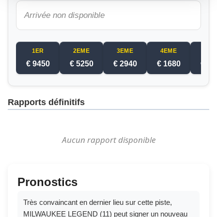
Arrivée non disponible
1ER
2EME
3EME
4EME
5EM
€ 9450
€ 5250
€ 2940
€ 1680
€ 10
Rapports définitifs
Aucun rapport disponible
Pronostics
Très convaincant en dernier lieu sur cette piste,
MILWAUKEE LEGEND (11) peut signer un nouveau