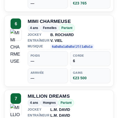
—
€23 765
MIMI CHARMEUSE
6
4 ans
Femelles
Partant
B. ROCHARD
JOCKEY
V. VIEL
ENTRAÎNEUR
MUSIQUE
6aDaDa1aDaDa(25)1aDa1a
POIDS
CORDE
—
6
ARRIVÉE
GAINS
—
€23 500
MILLION DREAMS
7
4 ans
Hongres
Partant
L.M. DAVID
JOCKEY
L.M. DAVID
ENTRAÎNEUR