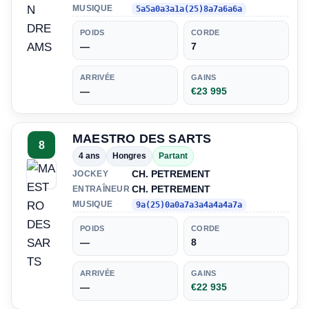
MUSIQUE
5a5a0a3a1a(25)8a7a6a6a
POIDS
CORDE
—
7
ARRIVÉE
GAINS
—
€23 995
MAESTRO DES SARTS
8
4 ans
Hongres
Partant
CH. PETREMENT
JOCKEY
CH. PETREMENT
ENTRAÎNEUR
MUSIQUE
9a(25)0a0a7a3a4a4a4a7a
POIDS
CORDE
—
8
ARRIVÉE
GAINS
—
€22 935