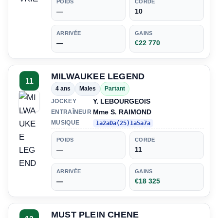
POIDS
CORDE
—
10
ARRIVÉE
GAINS
—
€22 770
MILWAUKEE LEGEND
11
4 ans
Males
Partant
Y. LEBOURGEOIS
JOCKEY
Mme S. RAIMOND
ENTRAÎNEUR
MUSIQUE
1a2aDa(25)1a5a7a
POIDS
CORDE
—
11
ARRIVÉE
GAINS
—
€18 325
MUST PLEIN CHENE