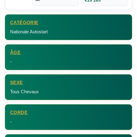
—
€19 165
CATÉGORIE
Nationale Autostart
ÂGE
-
SEXE
Tous Chevaux
CORDE
-