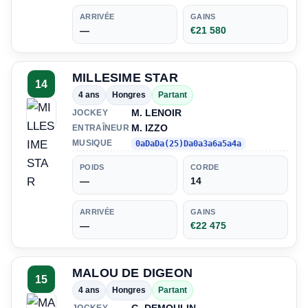
ARRIVÉE
GAINS
—
€21 580
MILLESIME STAR
14
4 ans
Hongres
Partant
M. LENOIR
JOCKEY
M. IZZO
ENTRAÎNEUR
MUSIQUE
0aDaDa(25)Da0a3a6a5a4a
POIDS
CORDE
—
14
ARRIVÉE
GAINS
—
€22 475
MALOU DE DIGEON
15
4 ans
Hongres
Partant
JOCKEY