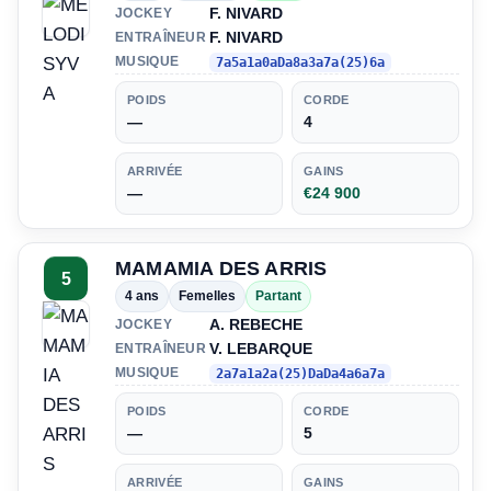
F. NIVARD
JOCKEY
F. NIVARD
ENTRAÎNEUR
MUSIQUE
7a5a1a0aDa8a3a7a(25)6a
POIDS
CORDE
—
4
ARRIVÉE
GAINS
—
€24 900
MAMAMIA DES ARRIS
5
4 ans
Femelles
Partant
A. REBECHE
JOCKEY
V. LEBARQUE
ENTRAÎNEUR
MUSIQUE
2a7a1a2a(25)DaDa4a6a7a
POIDS
CORDE
—
5
ARRIVÉE
GAINS