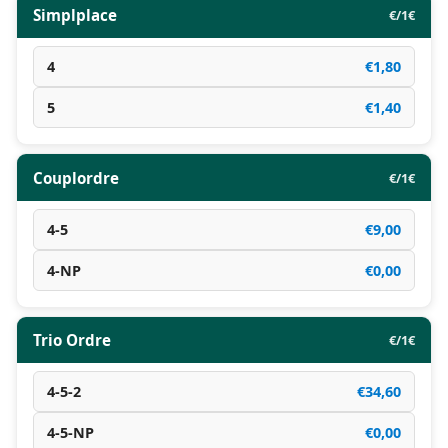
Simplplace
€/1€
4
€1,80
5
€1,40
Couplordre
€/1€
4-5
€9,00
4-NP
€0,00
Trio Ordre
€/1€
4-5-2
€34,60
4-5-NP
€0,00