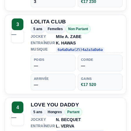
3
€17 230
LOLITA CLUB
3
5 ans
Femelles
Non Partant
—
Mlle A. ZABE
JOCKEY
K. HAWAS
ENTRAÎNEUR
MUSIQUE
6a4aDaAa(25)4a2a3aDa6a
POIDS
CORDE
—
—
ARRIVÉE
GAINS
—
€17 520
LOVE YOU DADDY
4
5 ans
Hongres
Partant
—
N. BECQUET
JOCKEY
L. VERVA
ENTRAÎNEUR