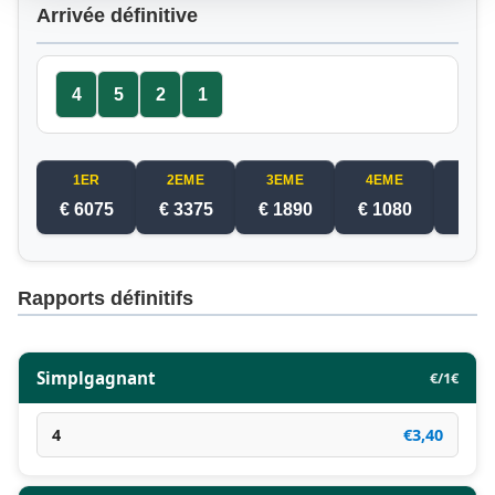
Arrivée définitive
4
5
2
1
1ER
2EME
3EME
4EME
5EM
€ 6075
€ 3375
€ 1890
€ 1080
€ 6
Rapports définitifs
Simplgagnant
€/1€
4
€3,40