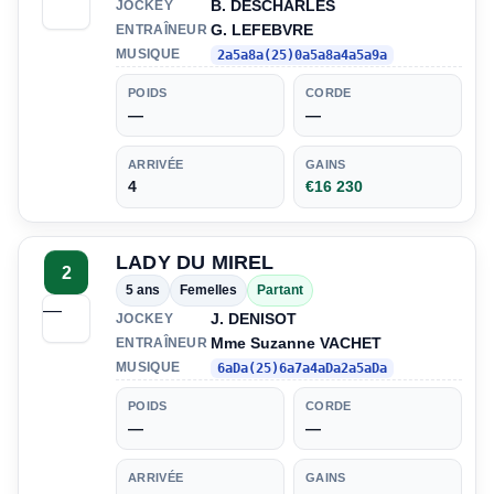
B. DESCHARLES
JOCKEY
G. LEFEBVRE
ENTRAÎNEUR
MUSIQUE
2a5a8a(25)0a5a8a4a5a9a
POIDS
CORDE
—
—
ARRIVÉE
GAINS
4
€16 230
LADY DU MIREL
2
5 ans
Femelles
Partant
—
J. DENISOT
JOCKEY
Mme Suzanne VACHET
ENTRAÎNEUR
MUSIQUE
6aDa(25)6a7a4aDa2a5aDa
POIDS
CORDE
—
—
ARRIVÉE
GAINS