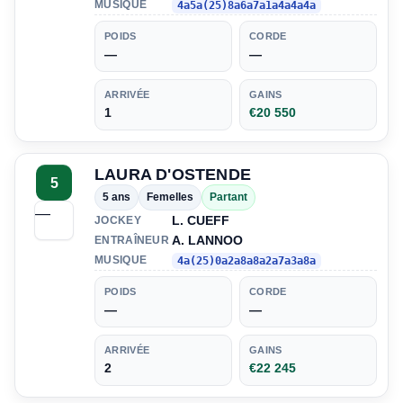
MUSIQUE
4a5a(25)8a6a7a1a4a4a4a
POIDS
CORDE
—
—
ARRIVÉE
GAINS
1
€20 550
LAURA D'OSTENDE
5
5 ans
Femelles
Partant
—
L. CUEFF
JOCKEY
A. LANNOO
ENTRAÎNEUR
MUSIQUE
4a(25)0a2a8a8a2a7a3a8a
POIDS
CORDE
—
—
ARRIVÉE
GAINS
2
€22 245