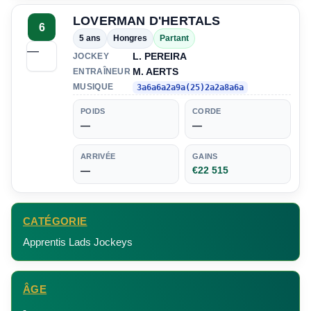
LOVERMAN D'HERTALS
6
5 ans
Hongres
Partant
—
L. PEREIRA
JOCKEY
M. AERTS
ENTRAÎNEUR
MUSIQUE
3a6a6a2a9a(25)2a2a8a6a
POIDS
CORDE
—
—
ARRIVÉE
GAINS
—
€22 515
CATÉGORIE
Apprentis Lads Jockeys
ÂGE
-