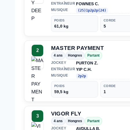
FOWNES C.
ENTRAÎNEUR
MUSIQUE
(25)1p2p2p(24)
POIDS
CORDE
61,0 kg
5
MASTER PAYMENT
2
4 ans
Hongres
Partant
PURTON Z.
JOCKEY
YIP C.H.
ENTRAÎNEUR
MUSIQUE
2p2p
POIDS
CORDE
59,5 kg
1
VIGOR FLY
3
4 ans
Hongres
Partant
AVDULLA B.
JOCKEY