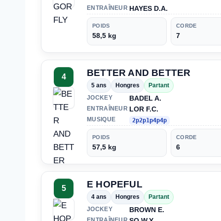
HAYES D.A.
ENTRAÎNEUR
POIDS
CORDE
58,5 kg
7
BETTER AND BETTER
4
5 ans
Hongres
Partant
BADEL A.
JOCKEY
LOR F.C.
ENTRAÎNEUR
MUSIQUE
2p2p1p4p4p
POIDS
CORDE
57,5 kg
6
E HOPEFUL
5
4 ans
Hongres
Partant
BROWN E.
JOCKEY
SO W.Y.
ENTRAÎNEUR