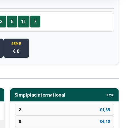
3
5
11
7
5EME
€ 0
Simplplacinternational
€/1€
2
€1,35
8
€4,10