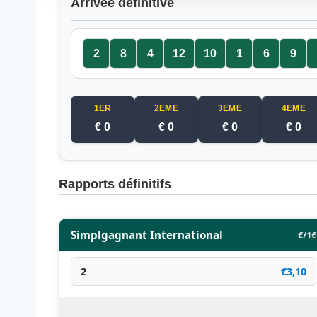
Arrivée définitive
2
8
4
12
10
1
6
9
1ER
2EME
3EME
4EME
€ 0
€ 0
€ 0
€ 0
Rapports définitifs
Simplgagnant International
€/1€
2
€3,10