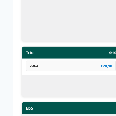
Trio
€/1€
2-8-4
€20,90
Eb5