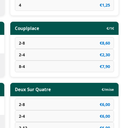
4
€1,25
Couplplace
€/1€
2-8
€8,60
2-4
€2,30
8-4
€7,90
Deux Sur Quatre
€/mise
2-8
€6,00
2-4
€6,00
2-12
€6,00