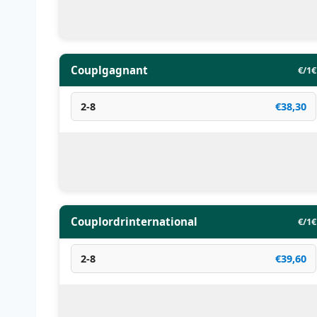
Couplgagnant
€/1€
2-8
€38,30
Couplordrinternational
€/1€
2-8
€39,60