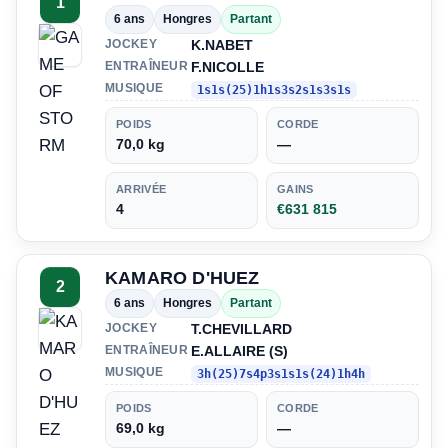
1
6 ans
Hongres
Partant
K.NABET
JOCKEY
F.NICOLLE
ENTRAÎNEUR
MUSIQUE
1s1s(25)1h1s3s2s1s3s1s
POIDS
CORDE
70,0 kg
—
ARRIVÉE
GAINS
4
€631 815
KAMARO D'HUEZ
2
6 ans
Hongres
Partant
T.CHEVILLARD
JOCKEY
E.ALLAIRE (S)
ENTRAÎNEUR
MUSIQUE
3h(25)7s4p3s1s1s(24)1h4h
POIDS
CORDE
69,0 kg
—