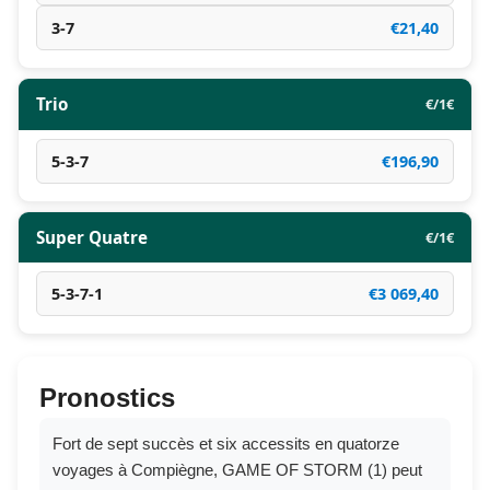
3-7
€21,40
Trio
€/1€
5-3-7
€196,90
Super Quatre
€/1€
5-3-7-1
€3 069,40
Pronostics
Fort de sept succès et six accessits en quatorze
voyages à Compiègne, GAME OF STORM (1) peut