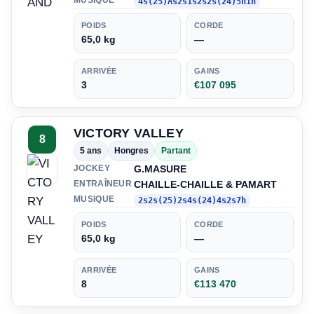
MUSIQUE
4s(25)As2s1s2s2s(24)5h1h
POIDS
CORDE
65,0 kg
—
ARRIVÉE
GAINS
3
€107 095
VICTORY VALLEY
8
5 ans
Hongres
Partant
G.MASURE
JOCKEY
CHAILLE-CHAILLE & PAMART
ENTRAÎNEUR
MUSIQUE
2s2s(25)2s4s(24)4s2s7h
POIDS
CORDE
65,0 kg
—
ARRIVÉE
GAINS
8
€113 470