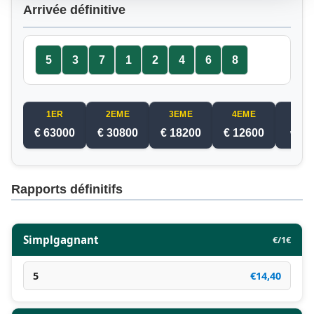
Arrivée définitive
5
3
7
1
2
4
6
8
1ER
2EME
3EME
4EME
5EM
€ 63000
€ 30800
€ 18200
€ 12600
€ 70
Rapports définitifs
Simplgagnant
€/1€
5
€14,40