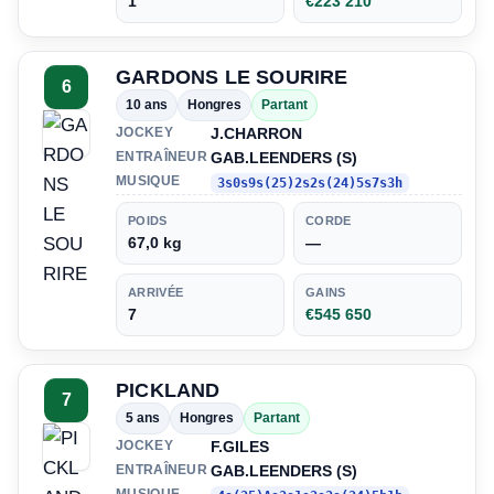
1
€223 210
GARDONS LE SOURIRE
6
10 ans
Hongres
Partant
J.CHARRON
JOCKEY
GAB.LEENDERS (S)
ENTRAÎNEUR
MUSIQUE
3s0s9s(25)2s2s(24)5s7s3h
POIDS
CORDE
67,0 kg
—
ARRIVÉE
GAINS
7
€545 650
PICKLAND
7
5 ans
Hongres
Partant
F.GILES
JOCKEY
GAB.LEENDERS (S)
ENTRAÎNEUR