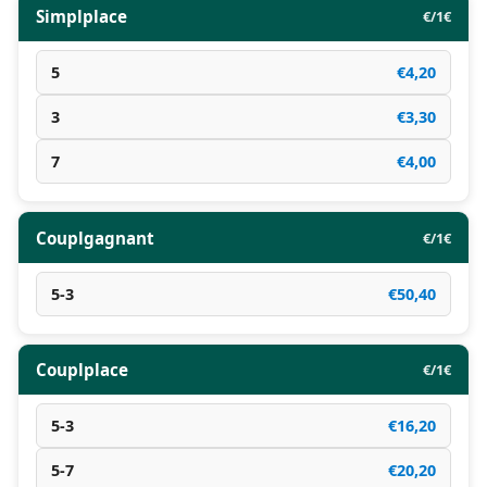
Simplplace
€/1€
5
€4,20
3
€3,30
7
€4,00
Couplgagnant
€/1€
5-3
€50,40
Couplplace
€/1€
5-3
€16,20
5-7
€20,20