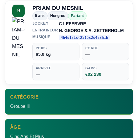
PRIAM DU MESNIL
9
5 ans
Hongres
Partant
C.LEFEBVRE
JOCKEY
N. GEORGE & A. ZETTERHOLM
ENTRAÎNEUR
MUSIQUE
4h4s1s1s(25)5s2s4s3h1h
POIDS
CORDE
65,0 kg
—
ARRIVÉE
GAINS
—
€92 230
CATÉGORIE
Groupe Iii
ÂGE
Cinq Ans Et Plus