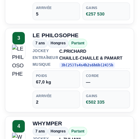
ARRIVÉE
GAINS
5
€257 530
LE PHILOSOPHE
3
7 ans
Hongres
Partant
C.PRICHARD
JOCKEY
CHAILLE-CHAILLE & PAMART
ENTRAÎNEUR
MUSIQUE
3h(25)Ts4s4h2s6h6h(24)5h
POIDS
CORDE
67,0 kg
—
ARRIVÉE
GAINS
2
€502 335
WHYMPER
4
7 ans
Hongres
Partant