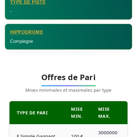
TYPE DE PISTE
-
HIPPODROME
Compiegne
Offres de Pari
Mises minimales et maximales par type
MISE
MISE
TYPE DE PARI
MIN.
MAX.
3000000
E Simple Gagnant
100 €