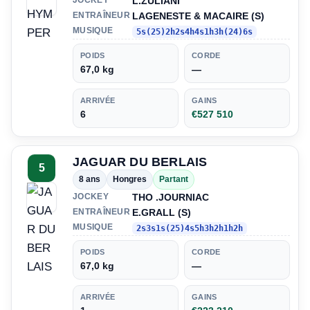
L.ZULIANI
JOCKEY
LAGENESTE & MACAIRE (S)
ENTRAÎNEUR
MUSIQUE
5s(25)2h2s4h4s1h3h(24)6s
POIDS
CORDE
67,0 kg
—
ARRIVÉE
GAINS
6
€527 510
JAGUAR DU BERLAIS
5
8 ans
Hongres
Partant
THO .JOURNIAC
JOCKEY
E.GRALL (S)
ENTRAÎNEUR
MUSIQUE
2s3s1s(25)4s5h3h2h1h2h
POIDS
CORDE
67,0 kg
—
ARRIVÉE
GAINS