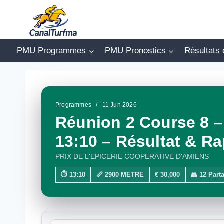
Aller
au
contenu
PMU Programmes
PMU Pronostics
Résultats 
Programmes
/
11 Jun 2026
Réunion 2 Course 8 –
13:10 – Résultat & Ra
PRIX DE L'EPICERIE COOPERATIVE D'AMIENS
⏱ 13:10
📏 2900 METRE
€ 30,000
👥 12 Part