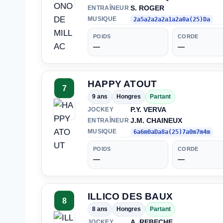
S. ROGER
ENTRAÎNEUR
MUSIQUE
2a5a2a2a2a1a2a0a(25)Da
POIDS
CORDE
—
—
HAPPY ATOUT
7
9 ans
Hongres
Partant
P.Y. VERVA
JOCKEY
J.M. CHAINEUX
ENTRAÎNEUR
MUSIQUE
6a6m0aDa8a(25)7a0m7m4m
POIDS
CORDE
—
—
ILLICO DES BAUX
8
8 ans
Hongres
Partant
A. REBECHE
JOCKEY