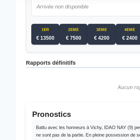
Arrivée non disponible
1ER
2EME
3EME
4EME
€ 13500
€ 7500
€ 4200
€ 2400
Rapports définitifs
Aucun ra
Pronostics
Battu avec les honneurs à Vichy, IDAO NAY (9) peut
ne sont pas de la partie. En pleine possession d