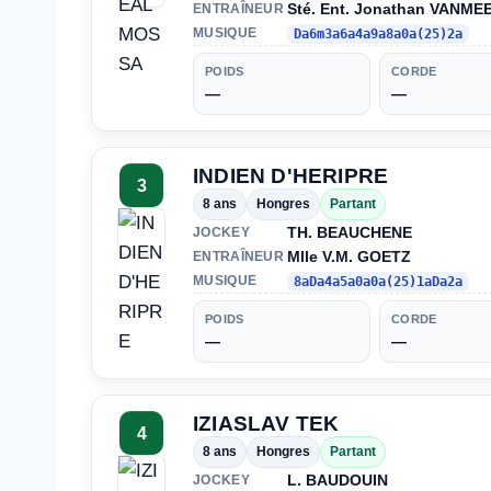
Sté. Ent. Jonathan VANM
ENTRAÎNEUR
MUSIQUE
Da6m3a6a4a9a8a0a(25)2a
POIDS
CORDE
—
—
INDIEN D'HERIPRE
3
8 ans
Hongres
Partant
TH. BEAUCHENE
JOCKEY
Mlle V.M. GOETZ
ENTRAÎNEUR
MUSIQUE
8aDa4a5a0a0a(25)1aDa2a
POIDS
CORDE
—
—
IZIASLAV TEK
4
8 ans
Hongres
Partant
L. BAUDOUIN
JOCKEY