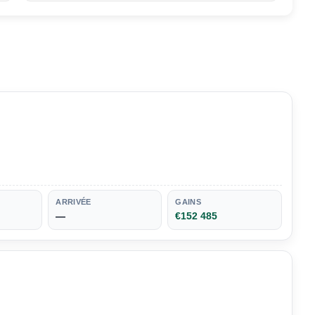
ARRIVÉE
GAINS
—
€152 485