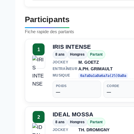
Participants
Fiche rapide des partants
IRIS INTENSE
1
8 ans
Hongres
Partant
M. GOETZ
JOCKEY
A.PH. GRIMAULT
ENTRAÎNEUR
MUSIQUE
0a7aDa1aDa6a7a(25)DaDa
POIDS
CORDE
—
—
IDEAL MOSSA
2
8 ans
Hongres
Partant
TH. DROMIGNY
JOCKEY