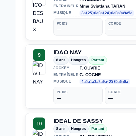
Mme Sviatlana TARAN
ENTRAÎNEUR
MUSIQUE
8a(25)0a0a(24)0aDa9a9a5a
POIDS
CORDE
—
—
IDAO NAY
9
8 ans
Hongres
Partant
F. OUVRIE
JOCKEY
G. COGNE
ENTRAÎNEUR
MUSIQUE
4a5a1a3a2a0a(25)Da6m0a
POIDS
CORDE
—
—
IDEAL DE SASSY
10
8 ans
Hongres
Partant