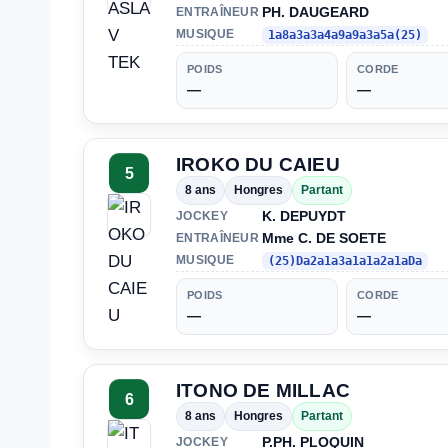
PH. DAUGEARD
ENTRAÎNEUR
MUSIQUE
1a8a3a3a4a9a9a3a5a(25)
POIDS
CORDE
—
—
IROKO DU CAIEU
5
8 ans
Hongres
Partant
K. DEPUYDT
JOCKEY
Mme C. DE SOETE
ENTRAÎNEUR
MUSIQUE
(25)Da2a1a3a1a1a2a1aDa
POIDS
CORDE
—
—
ITONO DE MILLAC
6
8 ans
Hongres
Partant
P.PH. PLOQUIN
JOCKEY