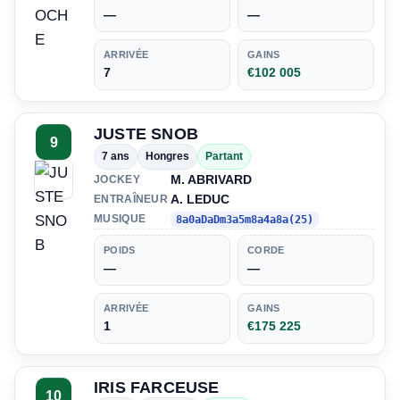
—
—
ARRIVÉE
GAINS
7
€102 005
JUSTE SNOB
9
7 ans
Hongres
Partant
M. ABRIVARD
JOCKEY
A. LEDUC
ENTRAÎNEUR
MUSIQUE
8a0aDaDm3a5m8a4a8a(25)
POIDS
CORDE
—
—
ARRIVÉE
GAINS
1
€175 225
IRIS FARCEUSE
10