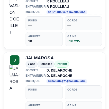
P. ROULLEAU
JOCKEY
P. ROULLEAU
ENTRAÎNEUR
MUSIQUE
8a(25)8a8a7a1a7a8a0a6a
POIDS
CORDE
—
—
ARRIVÉE
GAINS
10
€98 235
JALMAROSA
3
7 ans
Femelles
Partant
D. DELAROCHE
JOCKEY
D. DELAROCHE
ENTRAÎNEUR
MUSIQUE
Da0aDa0a(25)Da9a0a5aDa
POIDS
CORDE
—
—
ARRIVÉE
GAINS