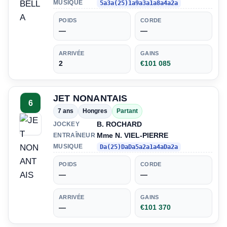
MUSIQUE
5a3a(25)1a9a3a1a8a4a2a
POIDS
CORDE
—
—
ARRIVÉE
GAINS
2
€101 085
JET NONANTAIS
6
7 ans
Hongres
Partant
B. ROCHARD
JOCKEY
Mme N. VIEL-PIERRE
ENTRAÎNEUR
MUSIQUE
Da(25)DaDa5a2a1a4aDa2a
POIDS
CORDE
—
—
ARRIVÉE
GAINS
—
€101 370