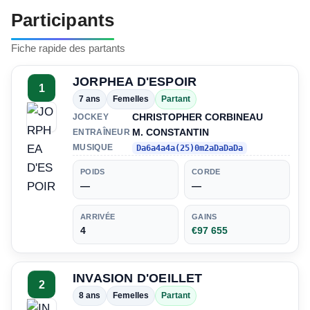
Participants
Fiche rapide des partants
JORPHEA D'ESPOIR
1
7 ans
Femelles
Partant
CHRISTOPHER CORBINEAU
JOCKEY
M. CONSTANTIN
ENTRAÎNEUR
MUSIQUE
Da6a4a4a(25)0m2aDaDaDa
POIDS
CORDE
—
—
ARRIVÉE
GAINS
4
€97 655
INVASION D'OEILLET
2
8 ans
Femelles
Partant