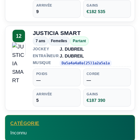
ARRIVÉE
GAINS
9
€182 535
JUSTICIA SMART
12
7 ans
Femelles
Partant
J. DUBREIL
JOCKEY
J. DUBREIL
ENTRAÎNEUR
MUSIQUE
Da5a4a4a0a(25)1a2a5a1a
POIDS
CORDE
—
—
ARRIVÉE
GAINS
5
€187 390
CATÉGORIE
Inconnu