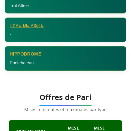
Trot Attele
TYPE DE PISTE
-
HIPPODROME
Pontchateau
Offres de Pari
Mises minimales et maximales par type
MISE
MISE