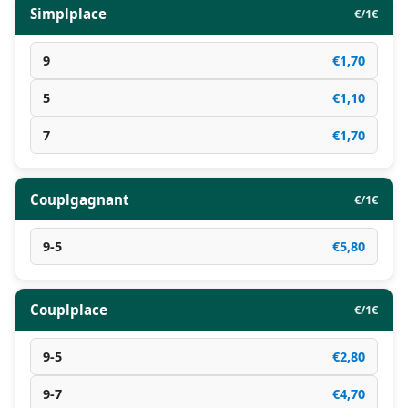
Simplplace
€/1€
9
€1,70
5
€1,10
7
€1,70
Couplgagnant
€/1€
9-5
€5,80
Couplplace
€/1€
9-5
€2,80
9-7
€4,70