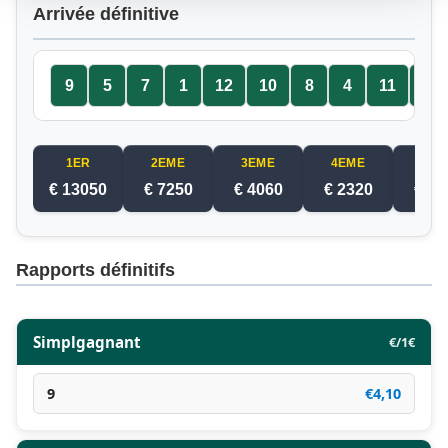
Arrivée définitive
9
5
7
1
12
10
8
4
11
2
1ER
2EME
3EME
4EME
5EM
€ 13050
€ 7250
€ 4060
€ 2320
€ 14
Rapports définitifs
Simplgagnant
€/1€
9
€4,10