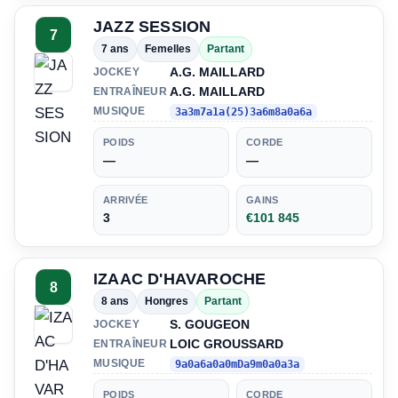
JAZZ SESSION
7
7 ans
Femelles
Partant
A.G. MAILLARD
JOCKEY
A.G. MAILLARD
ENTRAÎNEUR
MUSIQUE
3a3m7a1a(25)3a6m8a0a6a
POIDS
CORDE
—
—
ARRIVÉE
GAINS
3
€101 845
IZAAC D'HAVAROCHE
8
8 ans
Hongres
Partant
S. GOUGEON
JOCKEY
LOIC GROUSSARD
ENTRAÎNEUR
MUSIQUE
9a0a6a0a0mDa9m0a0a3a
POIDS
CORDE