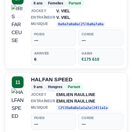
8 ans
Femelles
Partant
V. VIEL
JOCKEY
V. VIEL
ENTRAÎNEUR
MUSIQUE
0a9a7a0a0a(25)8a0a7a0a
POIDS
CORDE
—
—
ARRIVÉE
GAINS
6
€175 610
HALFAN SPEED
11
9 ans
Hongres
Partant
EMILIEN RAULLINE
JOCKEY
EMILIEN RAULLINE
ENTRAÎNEUR
MUSIQUE
(25)Da8aDa1a1a2a(24)1a1a
POIDS
CORDE
—
—