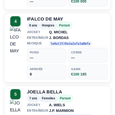
—
€100 005
IFALCO DE MAY
4
8 ans
Hongres
Partant
Q. MICHEL
JOCKEY
J. BORDAS
ENTRAÎNEUR
MUSIQUE
5a9a(25)0a3a2a7a3aDm7a
POIDS
CORDE
—
—
ARRIVÉE
GAINS
8
€100 185
JOELLA BELLA
5
7 ans
Femelles
Partant
A. WIELS
JOCKEY
J.P. MARMION
ENTRAÎNEUR