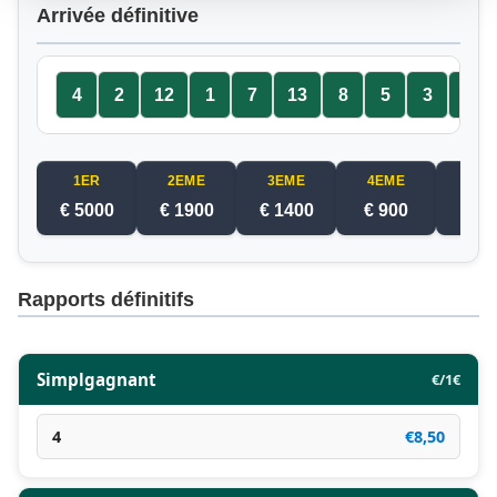
Arrivée définitive
4
2
12
1
7
13
8
5
3
11
1ER
2EME
3EME
4EME
5EM
€ 5000
€ 1900
€ 1400
€ 900
€ 4
Rapports définitifs
Simplgagnant
€/1€
4
€8,50