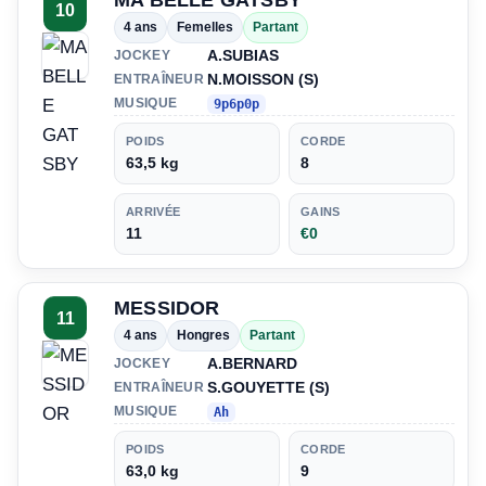
MA BELLE GATSBY
10
4 ans
Femelles
Partant
A.SUBIAS
JOCKEY
N.MOISSON (S)
ENTRAÎNEUR
MUSIQUE
9p6p0p
POIDS
CORDE
63,5 kg
8
ARRIVÉE
GAINS
11
€0
MESSIDOR
11
4 ans
Hongres
Partant
A.BERNARD
JOCKEY
S.GOUYETTE (S)
ENTRAÎNEUR
MUSIQUE
Ah
POIDS
CORDE
63,0 kg
9