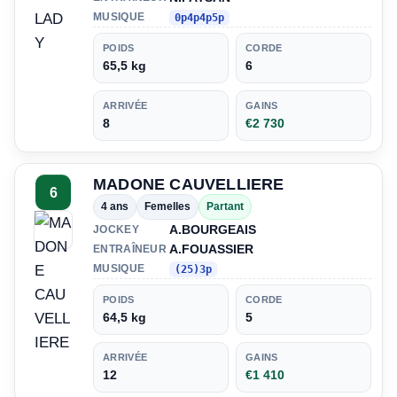
MUSIQUE
0p4p4p5p
POIDS
CORDE
65,5 kg
6
ARRIVÉE
GAINS
8
€2 730
MADONE CAUVELLIERE
6
4 ans
Femelles
Partant
A.BOURGEAIS
JOCKEY
A.FOUASSIER
ENTRAÎNEUR
MUSIQUE
(25)3p
POIDS
CORDE
64,5 kg
5
ARRIVÉE
GAINS
12
€1 410