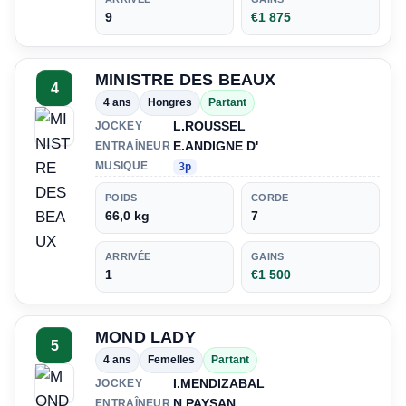
9
€1 875
MINISTRE DES BEAUX
4
4 ans
Hongres
Partant
L.ROUSSEL
JOCKEY
E.ANDIGNE D'
ENTRAÎNEUR
MUSIQUE
3p
POIDS
CORDE
66,0 kg
7
ARRIVÉE
GAINS
1
€1 500
MOND LADY
5
4 ans
Femelles
Partant
I.MENDIZABAL
JOCKEY
N.PAYSAN
ENTRAÎNEUR