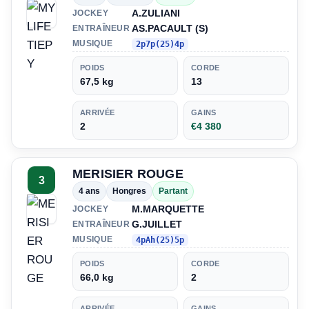
A.ZULIANI
JOCKEY
AS.PACAULT (S)
ENTRAÎNEUR
MUSIQUE
2p7p(25)4p
POIDS
CORDE
67,5 kg
13
ARRIVÉE
GAINS
2
€4 380
MERISIER ROUGE
3
4 ans
Hongres
Partant
M.MARQUETTE
JOCKEY
G.JUILLET
ENTRAÎNEUR
MUSIQUE
4pAh(25)5p
POIDS
CORDE
66,0 kg
2
ARRIVÉE
GAINS