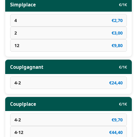
Simplplace
€/1€
4
€2,70
2
€3,00
12
€9,80
Couplgagnant
€/1€
4-2
€24,40
Couplplace
€/1€
4-2
€9,70
4-12
€44,40