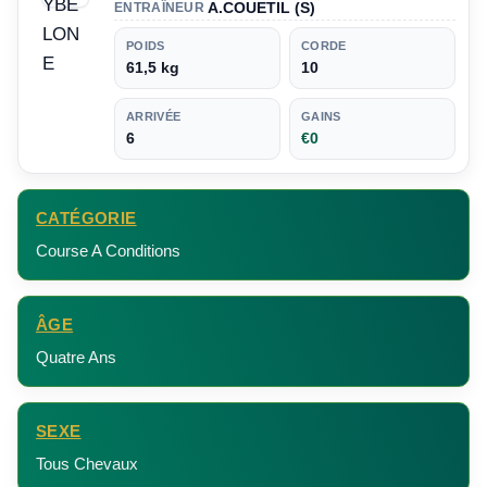
A.COUETIL (S)
ENTRAÎNEUR
POIDS
CORDE
61,5 kg
10
ARRIVÉE
GAINS
6
€0
CATÉGORIE
Course A Conditions
ÂGE
Quatre Ans
SEXE
Tous Chevaux