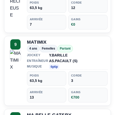
POIDS
CORDE
63,5 kg
12
ARRIVÉE
GAINS
7
€0
MATIMIX
9
4 ans
Femelles
Partant
Y.BARILLE
JOCKEY
AS.PACAULT (S)
ENTRAÎNEUR
MUSIQUE
6p6p
POIDS
CORDE
63,5 kg
3
ARRIVÉE
GAINS
13
€700