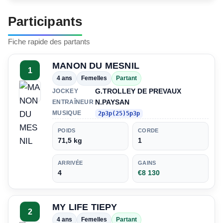
Participants
Fiche rapide des partants
MANON DU MESNIL
1
4 ans
Femelles
Partant
G.TROLLEY DE PREVAUX
JOCKEY
N.PAYSAN
ENTRAÎNEUR
MUSIQUE
2p3p(25)5p3p
POIDS
CORDE
71,5 kg
1
ARRIVÉE
GAINS
4
€8 130
MY LIFE TIEPY
2
4 ans
Femelles
Partant