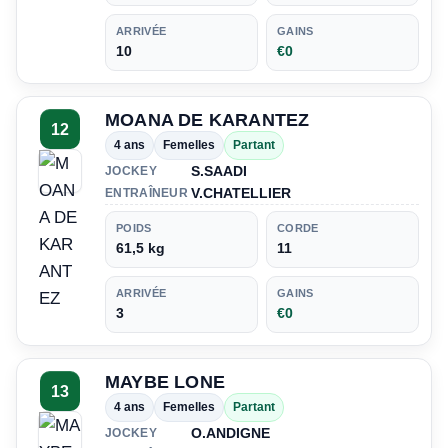
ARRIVÉE
GAINS
10
€0
MOANA DE KARANTEZ
12
4 ans
Femelles
Partant
S.SAADI
JOCKEY
V.CHATELLIER
ENTRAÎNEUR
POIDS
CORDE
61,5 kg
11
ARRIVÉE
GAINS
3
€0
MAYBE LONE
13
4 ans
Femelles
Partant
O.ANDIGNE
JOCKEY