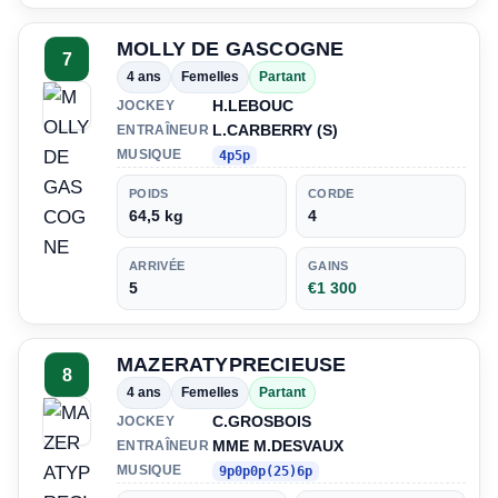
MOLLY DE GASCOGNE
7
4 ans
Femelles
Partant
H.LEBOUC
JOCKEY
L.CARBERRY (S)
ENTRAÎNEUR
MUSIQUE
4p5p
POIDS
CORDE
64,5 kg
4
ARRIVÉE
GAINS
5
€1 300
MAZERATYPRECIEUSE
8
4 ans
Femelles
Partant
C.GROSBOIS
JOCKEY
MME M.DESVAUX
ENTRAÎNEUR
MUSIQUE
9p0p0p(25)6p