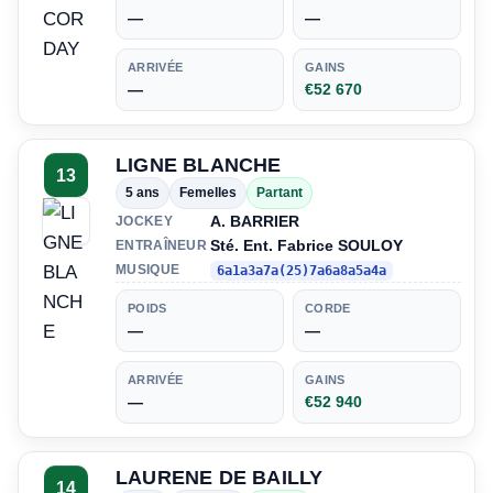
—
—
ARRIVÉE
GAINS
—
€52 670
LIGNE BLANCHE
13
5 ans
Femelles
Partant
A. BARRIER
JOCKEY
Sté. Ent. Fabrice SOULOY
ENTRAÎNEUR
MUSIQUE
6a1a3a7a(25)7a6a8a5a4a
POIDS
CORDE
—
—
ARRIVÉE
GAINS
—
€52 940
LAURENE DE BAILLY
14