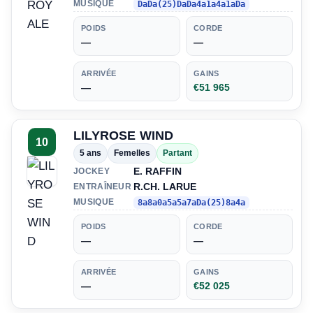
MUSIQUE
DaDa(25)DaDa4a1a4a1aDa
POIDS
CORDE
—
—
ARRIVÉE
GAINS
—
€51 965
LILYROSE WIND
10
5 ans
Femelles
Partant
E. RAFFIN
JOCKEY
R.CH. LARUE
ENTRAÎNEUR
MUSIQUE
8a8a0a5a5a7aDa(25)8a4a
POIDS
CORDE
—
—
ARRIVÉE
GAINS
—
€52 025