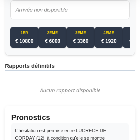
Arrivée non disponible
1ER
2EME
3EME
4EME
5EM
€ 10800
€ 6000
€ 3360
€ 1920
€ 12
Rapports définitifs
Aucun rapport disponible
Pronostics
L'hésitation est permise entre LUCRECE DE
CORDAY (12), à condition qu'elle se montre