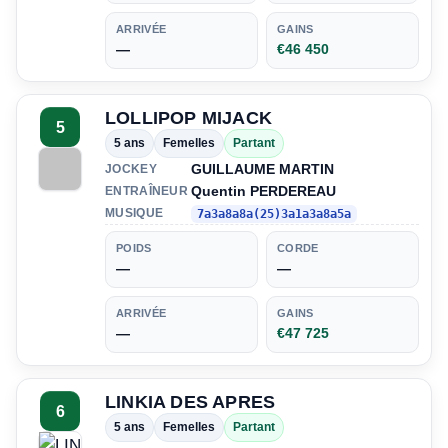
ARRIVÉE
GAINS
—
€46 450
LOLLIPOP MIJACK
5
5 ans
Femelles
Partant
GUILLAUME MARTIN
JOCKEY
Quentin PERDEREAU
ENTRAÎNEUR
MUSIQUE
7a3a8a8a(25)3a1a3a8a5a
POIDS
CORDE
—
—
ARRIVÉE
GAINS
—
€47 725
LINKIA DES APRES
6
5 ans
Femelles
Partant