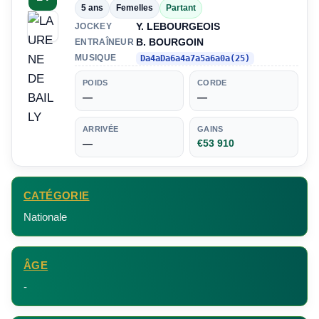
5 ans
Femelles
Partant
Y. LEBOURGEOIS
JOCKEY
B. BOURGOIN
ENTRAÎNEUR
MUSIQUE
Da4aDa6a4a7a5a6a0a(25)
POIDS
CORDE
—
—
ARRIVÉE
GAINS
—
€53 910
CATÉGORIE
Nationale
ÂGE
-