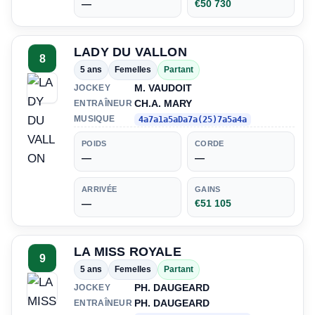
—
€50 730
LADY DU VALLON
8
5 ans
Femelles
Partant
M. VAUDOIT
JOCKEY
CH.A. MARY
ENTRAÎNEUR
MUSIQUE
4a7a1a5aDa7a(25)7a5a4a
POIDS
CORDE
—
—
ARRIVÉE
GAINS
—
€51 105
LA MISS ROYALE
9
5 ans
Femelles
Partant
PH. DAUGEARD
JOCKEY
PH. DAUGEARD
ENTRAÎNEUR