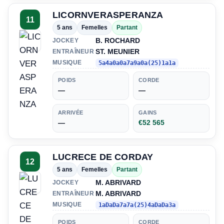
LICORNVERASPERANZA
11
5 ans
Femelles
Partant
B. ROCHARD
JOCKEY
ST. MEUNIER
ENTRAÎNEUR
MUSIQUE
5a4a0a0a7a9a0a(25)1a1a
POIDS
CORDE
—
—
ARRIVÉE
GAINS
—
€52 565
LUCRECE DE CORDAY
12
5 ans
Femelles
Partant
M. ABRIVARD
JOCKEY
M. ABRIVARD
ENTRAÎNEUR
MUSIQUE
1aDaDa7a7a(25)4aDaDa3a
POIDS
CORDE