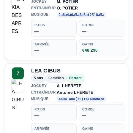
M. POTIER
JOCKEY
O. POTIER
ENTRAÎNEUR
MUSIQUE
2a6a4a6a5a3a6a(25)8a5a
POIDS
CORDE
—
—
ARRIVÉE
GAINS
—
€48 290
LEA GIBUS
7
5 ans
Femelles
Partant
A. LHERETE
JOCKEY
Antoine LHERETE
ENTRAÎNEUR
MUSIQUE
4aDa1a8a(25)1a1aDaDa2a
POIDS
CORDE
—
—
ARRIVÉE
GAINS