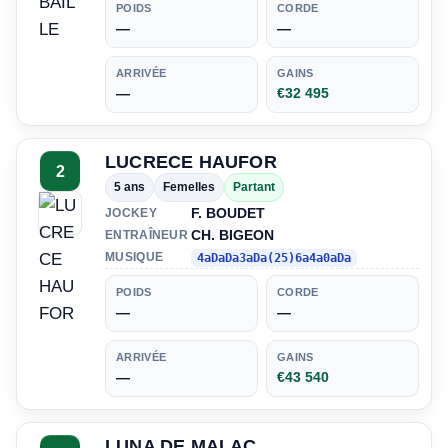
POIDS
CORDE
—
—
ARRIVÉE
GAINS
—
€32 495
LUCRECE HAUFOR
2
5 ans
Femelles
Partant
F. BOUDET
JOCKEY
CH. BIGEON
ENTRAÎNEUR
MUSIQUE
4aDaDa3aDa(25)6a4a0aDa
POIDS
CORDE
—
—
ARRIVÉE
GAINS
—
€43 540
LUNA DE MALAC