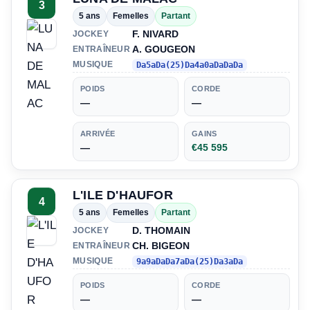
3
5 ans
Femelles
Partant
F. NIVARD
JOCKEY
A. GOUGEON
ENTRAÎNEUR
MUSIQUE
Da5aDa(25)Da4a0aDaDaDa
POIDS
CORDE
—
—
ARRIVÉE
GAINS
—
€45 595
L'ILE D'HAUFOR
4
5 ans
Femelles
Partant
D. THOMAIN
JOCKEY
CH. BIGEON
ENTRAÎNEUR
MUSIQUE
9a9aDaDa7aDa(25)Da3aDa
POIDS
CORDE
—
—