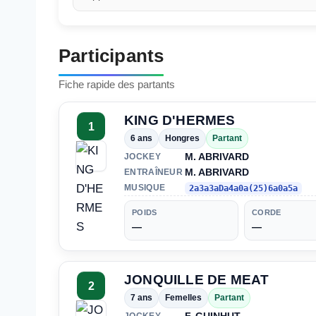
Participants
Fiche rapide des partants
KING D'HERMES
1
6 ans
Hongres
Partant
M. ABRIVARD
JOCKEY
M. ABRIVARD
ENTRAÎNEUR
MUSIQUE
2a3a3aDa4a0a(25)6a0a5a
POIDS
CORDE
—
—
JONQUILLE DE MEAT
2
7 ans
Femelles
Partant
JOCKEY