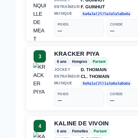
F. GUINHUT
F. GUINHUT
ENTRAÎNEUR
MUSIQUE
6a4a3a(25)5a3a5a5aDa4a
POIDS
CORDE
—
—
KRACKER PIYA
3
6 ans
Hongres
Partant
D. THOMAIN
JOCKEY
CL. THOMAIN
ENTRAÎNEUR
MUSIQUE
4a9a1a(25)1a3a0a3aDa6a
POIDS
CORDE
—
—
KALINE DE VIVOIN
4
6 ans
Femelles
Partant