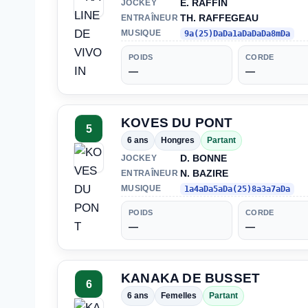
E. RAFFIN
JOCKEY
TH. RAFFEGEAU
ENTRAÎNEUR
MUSIQUE
9a(25)DaDa1aDaDaDa8mDa
POIDS
CORDE
—
—
KOVES DU PONT
5
6 ans
Hongres
Partant
D. BONNE
JOCKEY
N. BAZIRE
ENTRAÎNEUR
MUSIQUE
1a4aDa5aDa(25)8a3a7aDa
POIDS
CORDE
—
—
KANAKA DE BUSSET
6
6 ans
Femelles
Partant