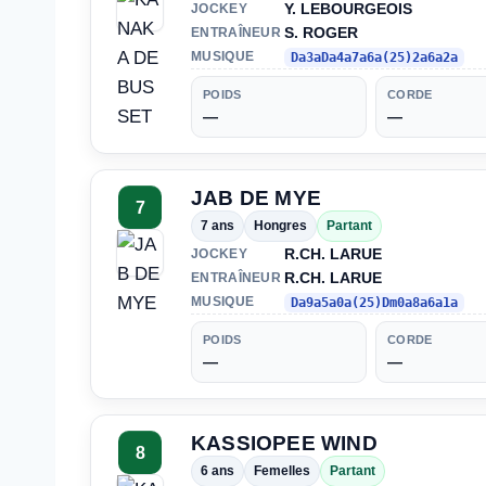
Y. LEBOURGEOIS
JOCKEY
S. ROGER
ENTRAÎNEUR
MUSIQUE
Da3aDa4a7a6a(25)2a6a2a
POIDS
CORDE
—
—
JAB DE MYE
7
7 ans
Hongres
Partant
R.CH. LARUE
JOCKEY
R.CH. LARUE
ENTRAÎNEUR
MUSIQUE
Da9a5a0a(25)Dm0a8a6a1a
POIDS
CORDE
—
—
KASSIOPEE WIND
8
6 ans
Femelles
Partant