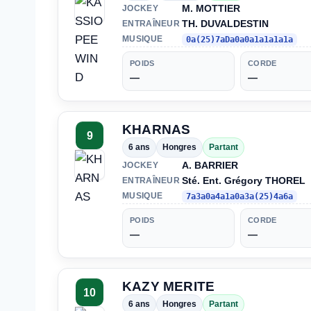
M. MOTTIER
JOCKEY
TH. DUVALDESTIN
ENTRAÎNEUR
MUSIQUE
0a(25)7aDa0a0a1a1a1a1a
POIDS
CORDE
—
—
KHARNAS
9
6 ans
Hongres
Partant
A. BARRIER
JOCKEY
Sté. Ent. Grégory THOREL
ENTRAÎNEUR
MUSIQUE
7a3a0a4a1a0a3a(25)4a6a
POIDS
CORDE
—
—
KAZY MERITE
10
6 ans
Hongres
Partant