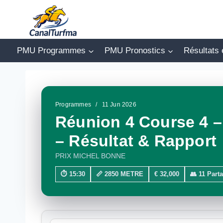
Aller
au
contenu
PMU Programmes
PMU Pronostics
Résultats 
Programmes
/
11 Jun 2026
Réunion 4 Course 4 – 
– Résultat & Rapport
PRIX MICHEL BONNE
⏱ 15:30
📏 2850 METRE
€ 32,000
👥 11 Part