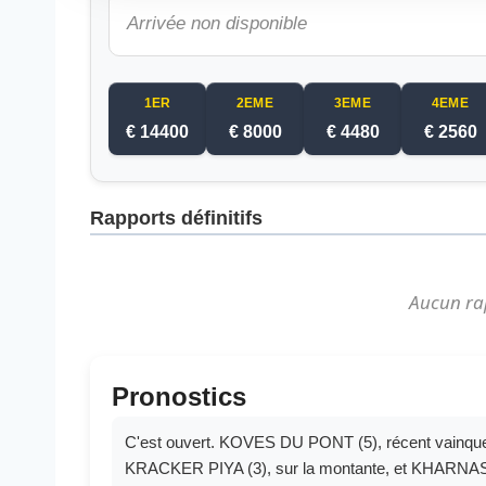
Arrivée non disponible
1ER
2EME
3EME
4EME
€ 14400
€ 8000
€ 4480
€ 2560
Rapports définitifs
Aucun ra
Pronostics
C'est ouvert. KOVES DU PONT (5), récent vainqu
KRACKER PIYA (3), sur la montante, et KHARNAS (