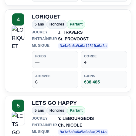
LORIQUET
4
5 ans
Hongres
Partant
J. TRAVERS
JOCKEY
St. PROVOOST
ENTRAÎNEUR
MUSIQUE
3a4a9a6a9a0a(25)Da6a2a
POIDS
CORDE
—
4
ARRIVÉE
GAINS
6
€38 485
LETS GO HAPPY
5
5 ans
Hongres
Partant
Y. LEBOURGEOIS
JOCKEY
Ch. NICOLE
ENTRAÎNEUR
MUSIQUE
9a3a5a9a6a5a0a8a(25)4a