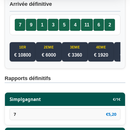
Arrivée définitive
7
9
1
3
5
4
11
6
2
1ER
2EME
3EME
4EME
5EM
€ 10800
€ 6000
€ 3360
€ 1920
€ 12
Rapports définitifs
Simplgagnant
€/1€
7
€5,20