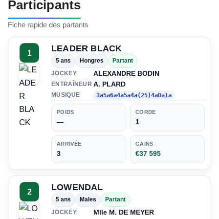
Participants
Fiche rapide des partants
LEADER BLACK
1
5 ans
Hongres
Partant
ALEXANDRE BODIN
JOCKEY
A. PLARD
ENTRAÎNEUR
MUSIQUE
3a5a6a4a5a4a(25)4aDa1a
POIDS
CORDE
—
1
ARRIVÉE
GAINS
3
€37 595
LOWENDAL
2
5 ans
Males
Partant
Mlle M. DE MEYER
JOCKEY