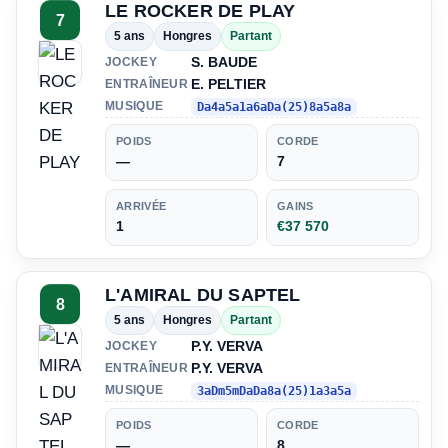
LE ROCKER DE PLAY
7
5 ans
Hongres
Partant
S. BAUDE
JOCKEY
E. PELTIER
ENTRAÎNEUR
MUSIQUE
Da4a5a1a6aDa(25)8a5a8a
POIDS
CORDE
—
7
ARRIVÉE
GAINS
1
€37 570
L'AMIRAL DU SAPTEL
8
5 ans
Hongres
Partant
P.Y. VERVA
JOCKEY
P.Y. VERVA
ENTRAÎNEUR
MUSIQUE
3aDm5mDaDa8a(25)1a3a5a
POIDS
CORDE
—
8