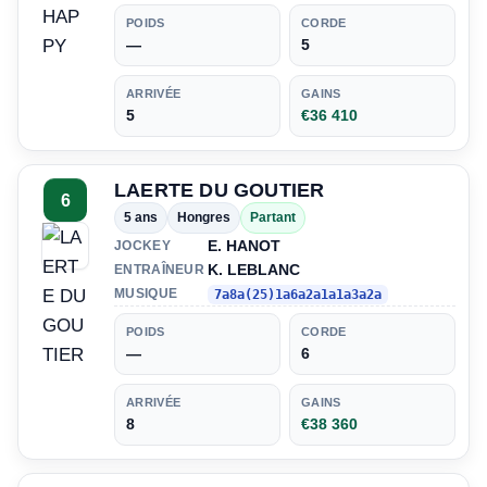
POIDS
CORDE
—
5
ARRIVÉE
GAINS
5
€36 410
LAERTE DU GOUTIER
6
5 ans
Hongres
Partant
E. HANOT
JOCKEY
K. LEBLANC
ENTRAÎNEUR
MUSIQUE
7a8a(25)1a6a2a1a1a3a2a
POIDS
CORDE
—
6
ARRIVÉE
GAINS
8
€38 360