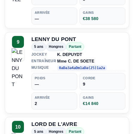
ARRIVÉE
GAINS
—
€38 580
LENNY DU PONT
9
5 ans
Hongres
Partant
K. DEPUYDT
JOCKEY
Mme C. DE SOETE
ENTRAÎNEUR
MUSIQUE
0aDa3a4aDm1aDa(25)1a2a
POIDS
CORDE
—
9
ARRIVÉE
GAINS
2
€14 840
LORD DE L'AVRE
10
5 ans
Hongres
Partant