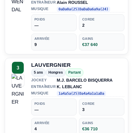
Alain ROUSSEL
ENTRAÎNEUR
MUSIQUE
0aDa0a(25)DaDaDa6a9a(24)
POIDS
CORDE
—
2
ARRIVÉE
GAINS
9
€37 640
LAUVERGNIER
3
5 ans
Hongres
Partant
M.J. BARCELO BISQUERRA
JOCKEY
K. LEBLANC
ENTRAÎNEUR
MUSIQUE
1a4a5a(25)Da4a4a1a1aDa
POIDS
CORDE
—
3
ARRIVÉE
GAINS
4
€36 710