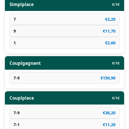
Simplplace
€/1€
7
€2,20
9
€11,70
1
€2,60
Couplgagnant
€/1€
7-9
€150,90
Couplplace
€/1€
7-9
€36,20
7-1
€11,20