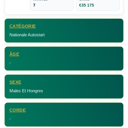
7
€35 175
CATÉGORIE
Nationale Autostart
ÂGE
-
SEXE
Males Et Hongres
CORDE
-