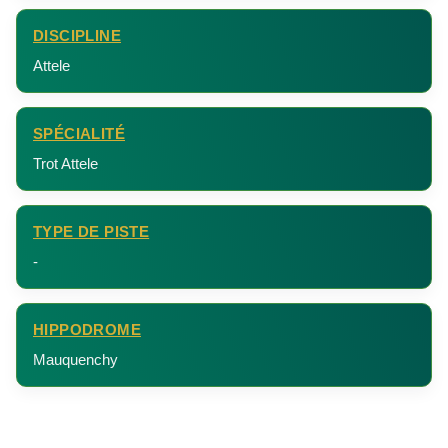
DISCIPLINE
Attele
SPÉCIALITÉ
Trot Attele
TYPE DE PISTE
-
HIPPODROME
Mauquenchy