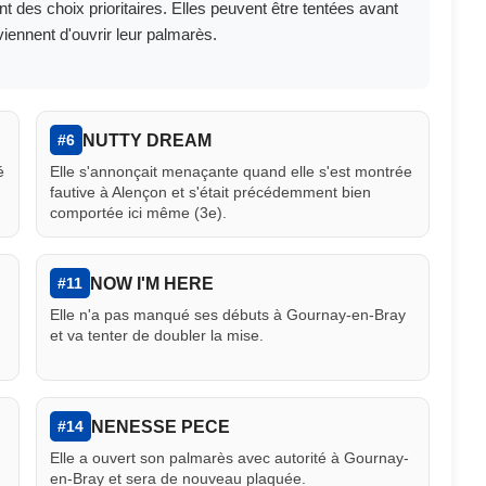
des choix prioritaires. Elles peuvent être tentées avant
nnent d'ouvrir leur palmarès.
NUTTY DREAM
#6
é
Elle s'annonçait menaçante quand elle s'est montrée
fautive à Alençon et s'était précédemment bien
comportée ici même (3e).
NOW I'M HERE
#11
Elle n'a pas manqué ses débuts à Gournay-en-Bray
et va tenter de doubler la mise.
NENESSE PECE
#14
Elle a ouvert son palmarès avec autorité à Gournay-
en-Bray et sera de nouveau plaquée.