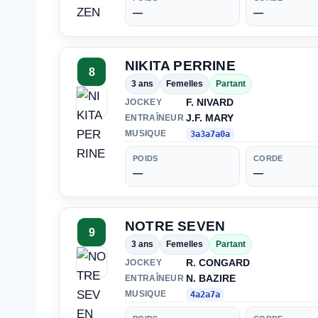
—
—
NIKITA PERRINE
8
3 ans
Femelles
Partant
F. NIVARD
JOCKEY
J.F. MARY
ENTRAÎNEUR
MUSIQUE
3a3a7a0a
POIDS
CORDE
—
—
NOTRE SEVEN
9
3 ans
Femelles
Partant
R. CONGARD
JOCKEY
N. BAZIRE
ENTRAÎNEUR
MUSIQUE
4a2a7a