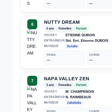
—
—
NUTTY DREAM
6
3 ans
Femelles
Partant
ETIENNE DUBOIS
JOCKEY
Sté. Ent. Etienne DUBOIS
ENTRAÎNEUR
MUSIQUE
Da3aDa
POIDS
CORDE
—
—
NAPA VALLEY ZEN
7
3 ans
Femelles
Partant
M. CHAMPENOIS
JOCKEY
N. RAIMBEAUX
ENTRAÎNEUR
MUSIQUE
2aDa0a0a
POIDS
CORDE