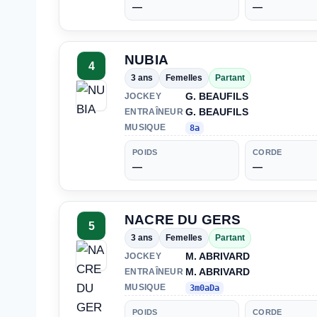
—
—
NUBIA
4
3 ans
Femelles
Partant
G. BEAUFILS
JOCKEY
G. BEAUFILS
ENTRAÎNEUR
MUSIQUE
8a
POIDS
CORDE
—
—
NACRE DU GERS
5
3 ans
Femelles
Partant
M. ABRIVARD
JOCKEY
M. ABRIVARD
ENTRAÎNEUR
MUSIQUE
3m0aDa
POIDS
CORDE