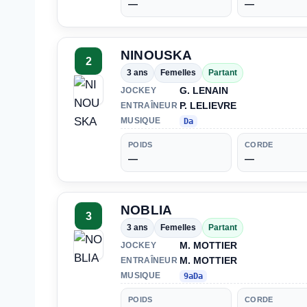
—
—
NINOUSKA
2
3 ans
Femelles
Partant
G. LENAIN
JOCKEY
P. LELIEVRE
ENTRAÎNEUR
MUSIQUE
Da
POIDS
CORDE
—
—
NOBLIA
3
3 ans
Femelles
Partant
M. MOTTIER
JOCKEY
M. MOTTIER
ENTRAÎNEUR
MUSIQUE
9aDa
POIDS
CORDE