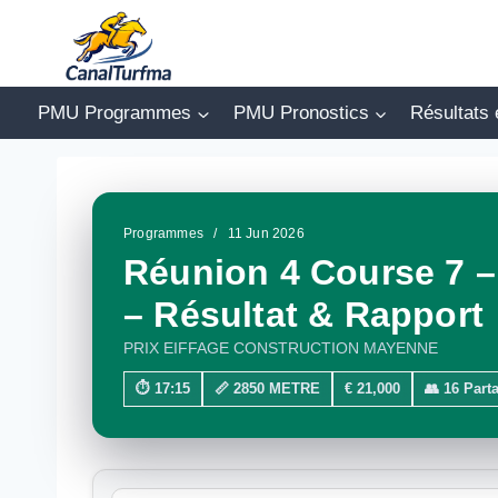
Aller
au
contenu
PMU Programmes
PMU Pronostics
Résultats 
Programmes
/
11 Jun 2026
Réunion 4 Course 7 – 
– Résultat & Rapport
PRIX EIFFAGE CONSTRUCTION MAYENNE
⏱ 17:15
📏 2850 METRE
€ 21,000
👥 16 Part