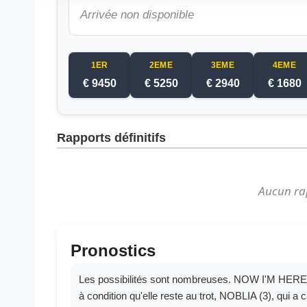
Arrivée non disponible
1ER
2EME
3EME
4EME
€ 9450
€ 5250
€ 2940
€ 1680
Rapports définitifs
Aucun ra
Pronostics
Les possibilités sont nombreuses. NOW I'M HERE
à condition qu'elle reste au trot, NOBLIA (3), qui a c