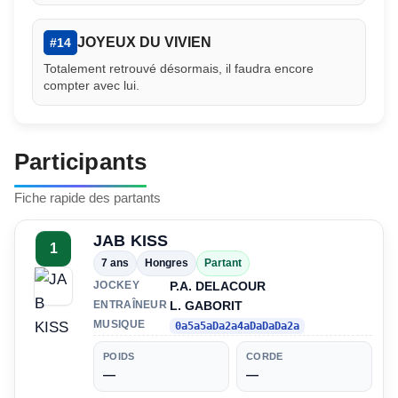
JOYEUX DU VIVIEN
#14
Totalement retrouvé désormais, il faudra encore
compter avec lui.
Participants
Fiche rapide des partants
JAB KISS
1
7 ans
Hongres
Partant
P.A. DELACOUR
JOCKEY
L. GABORIT
ENTRAÎNEUR
MUSIQUE
0a5a5aDa2a4aDaDaDa2a
POIDS
CORDE
—
—