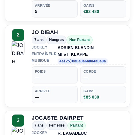
ARRIVÉE
GAINS
5
€82 480
JO DIBAH
2
7 ans
Hongres
Non Partant
ADRIEN BLANDIN
JOCKEY
Mlle I. KLAPPE
ENTRAÎNEUR
MUSIQUE
4a(25)8aDaDa6aDa4aDaDa
POIDS
CORDE
—
—
ARRIVÉE
GAINS
—
€85 030
JOCASTE DAIRPET
3
7 ans
Femelles
Partant
R. LAGADEUC
JOCKEY