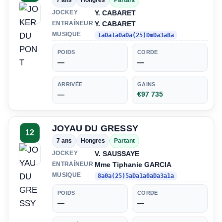
Y. CABARET
JOCKEY
Y. CABARET
ENTRAÎNEUR
MUSIQUE
1aDa1a0aDa(25)DmDa3a8a
POIDS
CORDE
—
—
ARRIVÉE
GAINS
—
€97 735
JOYAU DU GRESSY
12
7 ans
Hongres
Partant
V. SAUSSAYE
JOCKEY
Mme Tiphanie GARCIA
ENTRAÎNEUR
MUSIQUE
8a0a(25)5aDa1a0aDa3a1a
POIDS
CORDE
—
—