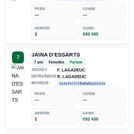
POIDS
CORDE
—
—
ARRIVÉE
GAINS
2
€90 495
JAINA D'ESSARTS
7
7 ans
Femelles
Partant
F. LAGADEUC
JOCKEY
R. LAGADEUC
ENTRAÎNEUR
MUSIQUE
1a3a7a(25)DaDaDa2a1a3a
POIDS
CORDE
—
—
ARRIVÉE
GAINS
1
€92 430