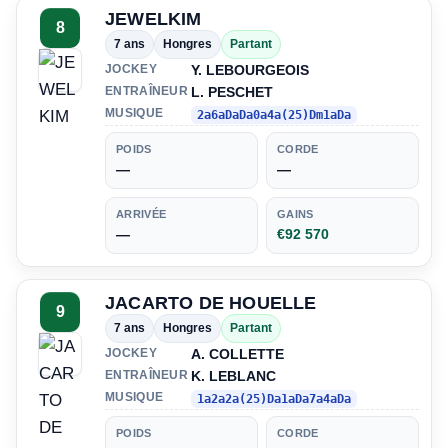
JEWELKIM
8
7 ans
Hongres
Partant
Y. LEBOURGEOIS
JOCKEY
L. PESCHET
ENTRAÎNEUR
MUSIQUE
2a6aDaDa0a4a(25)Dm1aDa
POIDS
CORDE
—
—
ARRIVÉE
GAINS
—
€92 570
JACARTO DE HOUELLE
9
7 ans
Hongres
Partant
A. COLLETTE
JOCKEY
K. LEBLANC
ENTRAÎNEUR
MUSIQUE
1a2a2a(25)Da1aDa7a4aDa
POIDS
CORDE