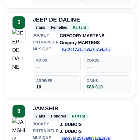
JEEP DE DALINE
5
7 ans
Femelles
Partant
GREGORY MARTENS
JOCKEY
Gregory MARTENS
ENTRAÎNEUR
MUSIQUE
0a(25)7a1a9a5a7a7a4a8a
POIDS
CORDE
—
—
ARRIVÉE
GAINS
10
€88 610
JAMSHIR
6
7 ans
Hongres
Partant
J. DUBOIS
JOCKEY
J. DUBOIS
ENTRAÎNEUR
MUSIQUE
6a5a8a(25)0a0a5a2a1aDa