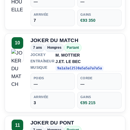
—
—
ARRIVÉE
GAINS
7
€93 350
JOKER DU MATCH
10
7 ans
Hongres
Partant
M. MOTTIER
JOCKEY
J.ET. LE BEC
ENTRAÎNEUR
MUSIQUE
9a1a3a(25)0a5a5a7a7a5a
POIDS
CORDE
—
—
ARRIVÉE
GAINS
3
€95 215
JOKER DU PONT
11
7 ans
Hongres
Partant