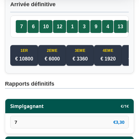
Arrivée définitive
7
6
10
12
1
3
9
4
13
5
1ER
2EME
3EME
4EME
5EM
€ 10800
€ 6000
€ 3360
€ 1920
€ 12
Rapports définitifs
Simplgagnant
€/1€
7
€3,30