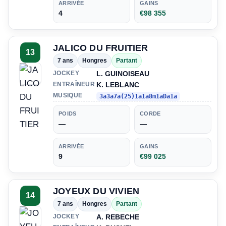
ARRIVÉE
GAINS
4
€98 355
JALICO DU FRUITIER
13
7 ans
Hongres
Partant
L. GUINOISEAU
JOCKEY
K. LEBLANC
ENTRAÎNEUR
MUSIQUE
3a3a7a(25)1a1a8m1aDa1a
POIDS
CORDE
—
—
ARRIVÉE
GAINS
9
€99 025
JOYEUX DU VIVIEN
14
7 ans
Hongres
Partant
A. REBECHE
JOCKEY