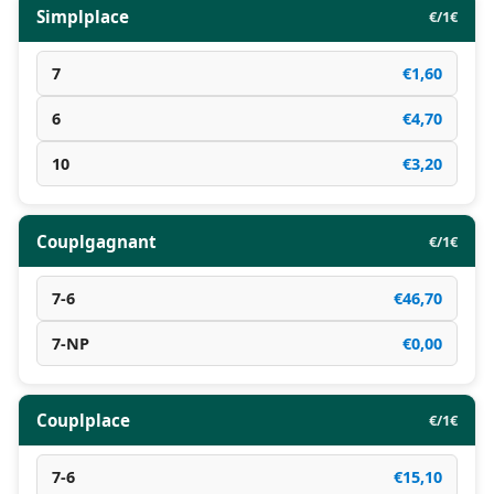
Simplplace
€/1€
7
€1,60
6
€4,70
10
€3,20
Couplgagnant
€/1€
7-6
€46,70
7-NP
€0,00
Couplplace
€/1€
7-6
€15,10