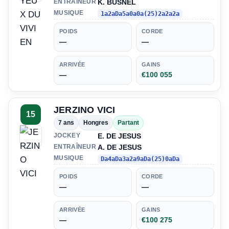
K. BUSNEL
ENTRAÎNEUR
MUSIQUE
1a2aDa5a0a0a(25)2a2a2a
POIDS
CORDE
—
—
ARRIVÉE
GAINS
—
€100 055
JERZINO VICI
15
7 ans
Hongres
Partant
E. DE JESUS
JOCKEY
A. DE JESUS
ENTRAÎNEUR
MUSIQUE
Da4aDa3a2a9aDa(25)0aDa
POIDS
CORDE
—
—
ARRIVÉE
GAINS
—
€100 275