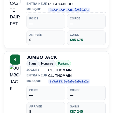
R. LAGADEUC
ENTRAÎNEUR
MUSIQUE
9a2a4a2a4a2a6a(25)Da7a
POIDS
CORDE
—
—
ARRIVÉE
GAINS
6
€85 675
JUMBO JACK
4
7 ans
Hongres
Partant
CL. THOMAIN
JOCKEY
CL. THOMAIN
ENTRAÎNEUR
MUSIQUE
9a5a(25)Da0a0a0aDa2a2a
POIDS
CORDE
—
—
ARRIVÉE
GAINS
8
€87 245