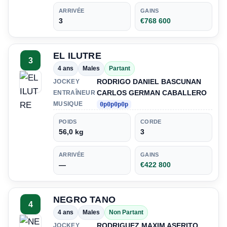
ARRIVÉE
GAINS
3
€768 600
EL ILUTRE
3
4 ans
Males
Partant
RODRIGO DANIEL BASCUNAN
JOCKEY
CARLOS GERMAN CABALLERO
ENTRAÎNEUR
MUSIQUE
0p0p0p0p
POIDS
CORDE
56,0 kg
3
ARRIVÉE
GAINS
—
€422 800
NEGRO TANO
4
4 ans
Males
Non Partant
RODRIGUEZ MAXIM ASERITO
JOCKEY