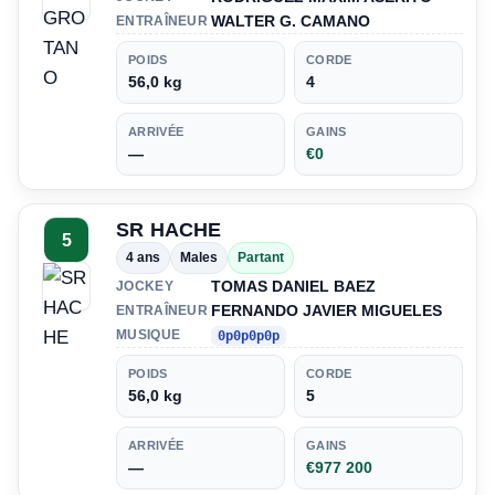
WALTER G. CAMANO
ENTRAÎNEUR
POIDS
CORDE
56,0 kg
4
ARRIVÉE
GAINS
—
€0
SR HACHE
5
4 ans
Males
Partant
TOMAS DANIEL BAEZ
JOCKEY
FERNANDO JAVIER MIGUELES
ENTRAÎNEUR
MUSIQUE
0p0p0p0p
POIDS
CORDE
56,0 kg
5
ARRIVÉE
GAINS
—
€977 200