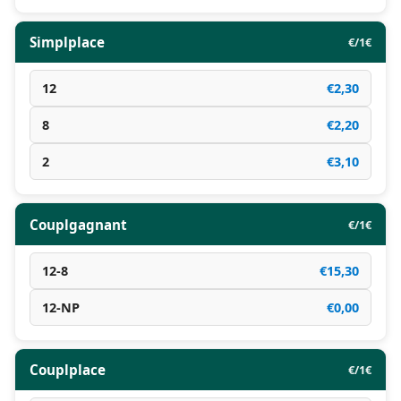
Simplplace
€/1€
12
€2,30
8
€2,20
2
€3,10
Couplgagnant
€/1€
12-8
€15,30
12-NP
€0,00
Couplplace
€/1€