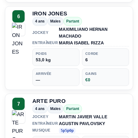
IRON JONES
6
4 ans
Males
Partant
MAXIMILIANO HERNAN
JOCKEY
MACHADO
MARIA ISABEL RIZZA
ENTRAÎNEUR
POIDS
CORDE
53,0 kg
6
ARRIVÉE
GAINS
—
€0
ARTE PURO
7
4 ans
Males
Partant
MARTIN JAVIER VALLE
JOCKEY
AGUSTIN PAVLOVSKY
ENTRAÎNEUR
MUSIQUE
5p5p0p