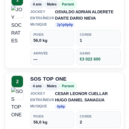
4 ans
Males
Partant
OSVALDO ADRIAN ALDERETE
JOCKEY
DANTE DARIO NIEVA
ENTRAÎNEUR
MUSIQUE
2p5p0p0p
POIDS
CORDE
56,0 kg
1
ARRIVÉE
GAINS
—
€3 022 600
SOS TOP ONE
2
4 ans
Males
Partant
CESAR LEONOR CUELLAR
JOCKEY
HUGO DANIEL SANAGUA
ENTRAÎNEUR
MUSIQUE
4p0p
POIDS
CORDE
56,0 kg
2