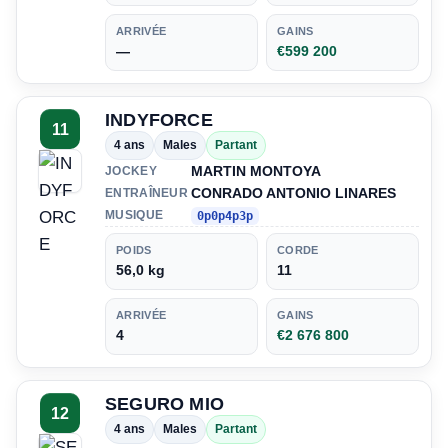
ARRIVÉE
GAINS
—
€599 200
INDYFORCE
11
4 ans
Males
Partant
MARTIN MONTOYA
JOCKEY
CONRADO ANTONIO LINARES
ENTRAÎNEUR
MUSIQUE
0p0p4p3p
POIDS
CORDE
56,0 kg
11
ARRIVÉE
GAINS
4
€2 676 800
SEGURO MIO
12
4 ans
Males
Partant