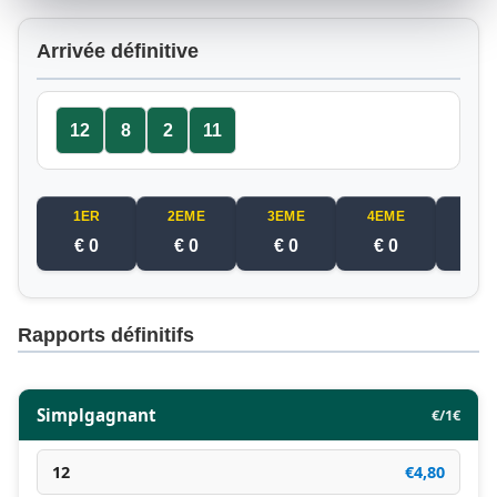
Arrivée définitive
12
8
2
11
1ER
2EME
3EME
4EME
5EM
€ 0
€ 0
€ 0
€ 0
€ 
Rapports définitifs
Simplgagnant
€/1€
12
€4,80