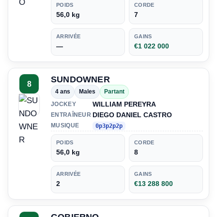
POIDS
CORDE
56,0 kg
7
ARRIVÉE
GAINS
—
€1 022 000
SUNDOWNER
8
4 ans
Males
Partant
WILLIAM PEREYRA
JOCKEY
DIEGO DANIEL CASTRO
ENTRAÎNEUR
MUSIQUE
0p3p2p2p
POIDS
CORDE
56,0 kg
8
ARRIVÉE
GAINS
2
€13 288 800