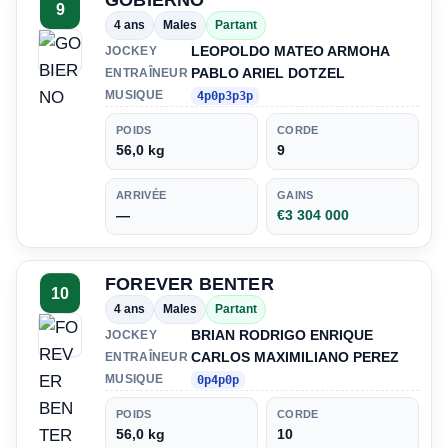
GOBIERNO
9
4 ans
Males
Partant
LEOPOLDO MATEO ARMOHA
JOCKEY
PABLO ARIEL DOTZEL
ENTRAÎNEUR
MUSIQUE
4p0p3p3p
POIDS
CORDE
56,0 kg
9
ARRIVÉE
GAINS
—
€3 304 000
FOREVER BENTER
10
4 ans
Males
Partant
BRIAN RODRIGO ENRIQUE
JOCKEY
CARLOS MAXIMILIANO PEREZ
ENTRAÎNEUR
MUSIQUE
0p4p0p
POIDS
CORDE
56,0 kg
10