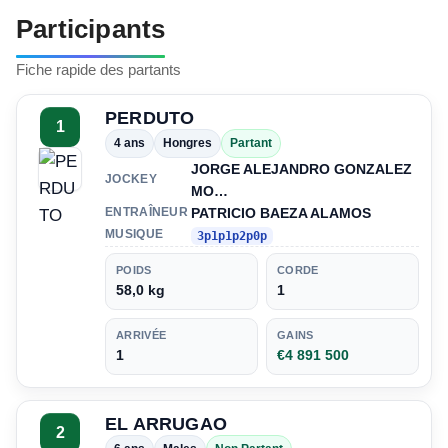
Participants
Fiche rapide des partants
PERDUTO
1
4 ans
Hongres
Partant
JORGE ALEJANDRO GONZALEZ
JOCKEY
MO…
PATRICIO BAEZA ALAMOS
ENTRAÎNEUR
MUSIQUE
3p1p1p2p0p
POIDS
CORDE
58,0 kg
1
ARRIVÉE
GAINS
1
€4 891 500
EL ARRUGAO
2