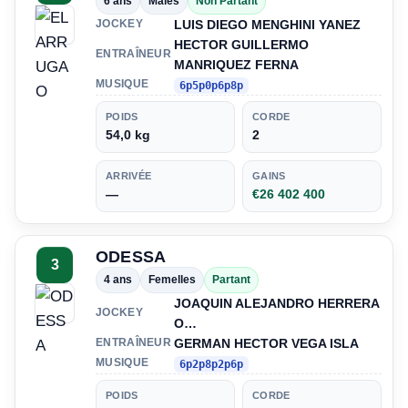
6 ans
Males
Non Partant
LUIS DIEGO MENGHINI YANEZ
JOCKEY
HECTOR GUILLERMO
ENTRAÎNEUR
MANRIQUEZ FERNA
MUSIQUE
6p5p0p6p8p
POIDS
CORDE
54,0 kg
2
ARRIVÉE
GAINS
—
€26 402 400
ODESSA
3
4 ans
Femelles
Partant
JOAQUIN ALEJANDRO HERRERA
JOCKEY
O…
GERMAN HECTOR VEGA ISLA
ENTRAÎNEUR
MUSIQUE
6p2p8p2p6p
POIDS
CORDE