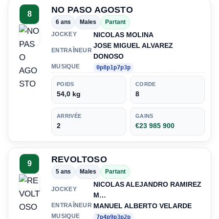
NO PASO AGOSTO
8
6 ans
Males
Partant
NICOLAS MOLINA
JOCKEY
JOSE MIGUEL ALVAREZ
ENTRAÎNEUR
DONOSO
MUSIQUE
0p8p1p7p3p
POIDS
CORDE
54,0 kg
8
ARRIVÉE
GAINS
2
€23 985 900
REVOLTOSO
9
5 ans
Males
Partant
NICOLAS ALEJANDRO RAMIREZ
JOCKEY
M…
MANUEL ALBERTO VELARDE
ENTRAÎNEUR
MUSIQUE
7p4p9p3p2p