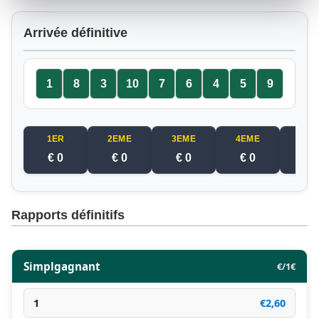
Arrivée définitive
1
8
3
10
7
6
4
5
9
1ER
2EME
3EME
4EME
5EM
€ 0
€ 0
€ 0
€ 0
€ 
Rapports définitifs
Simplgagnant
€/1€
1
€2,60