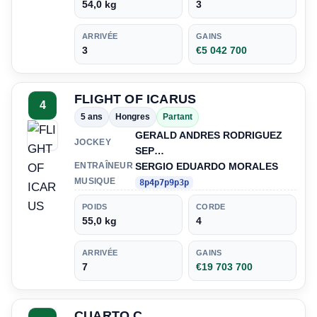
54,0 kg
3
ARRIVÉE
GAINS
3
€5 042 700
FLIGHT OF ICARUS
4
5 ans
Hongres
Partant
GERALD ANDRES RODRIGUEZ
JOCKEY
SEP…
SERGIO EDUARDO MORALES
ENTRAÎNEUR
MUSIQUE
8p4p7p9p3p
POIDS
CORDE
55,0 kg
4
ARRIVÉE
GAINS
7
€19 703 700
CUARTO C