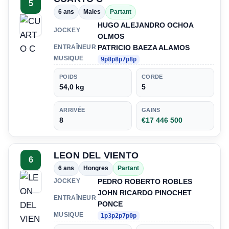
5
6 ans
Males
Partant
HUGO ALEJANDRO OCHOA
JOCKEY
OLMOS
PATRICIO BAEZA ALAMOS
ENTRAÎNEUR
MUSIQUE
9p8p8p7p8p
POIDS
CORDE
54,0 kg
5
ARRIVÉE
GAINS
8
€17 446 500
LEON DEL VIENTO
6
6 ans
Hongres
Partant
PEDRO ROBERTO ROBLES
JOCKEY
JOHN RICARDO PINOCHET
ENTRAÎNEUR
PONCE
MUSIQUE
1p3p2p7p0p