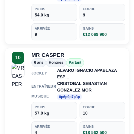
POIDS
CORDE
54,0 kg
9
ARRIVÉE
GAINS
9
€12 069 900
MR CASPER
10
6 ans
Hongres
Partant
ALVARO IGNACIO APABLAZA
JOCKEY
ESP…
CRISTOBAL SEBASTIAN
ENTRAÎNEUR
GONZALEZ MOR
MUSIQUE
8p6p0p7p3p
POIDS
CORDE
57,0 kg
10
ARRIVÉE
GAINS
4
€18 562 500