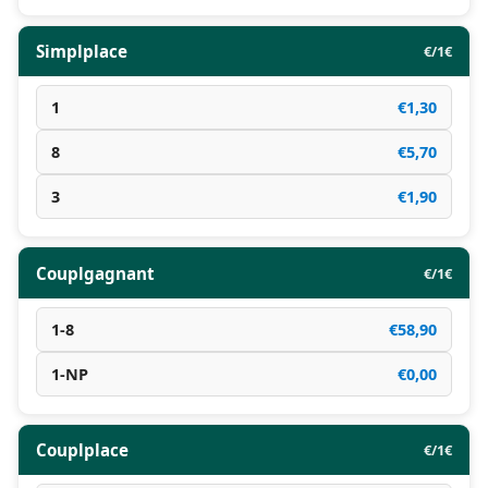
Simplplace
€/1€
1
€1,30
8
€5,70
3
€1,90
Couplgagnant
€/1€
1-8
€58,90
1-NP
€0,00
Couplplace
€/1€