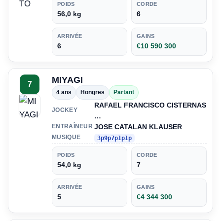
POIDS
CORDE
56,0 kg
6
ARRIVÉE
GAINS
6
€10 590 300
MIYAGI
7
4 ans
Hongres
Partant
RAFAEL FRANCISCO CISTERNAS
JOCKEY
…
JOSE CATALAN KLAUSER
ENTRAÎNEUR
MUSIQUE
3p9p7p1p1p
POIDS
CORDE
54,0 kg
7
ARRIVÉE
GAINS
5
€4 344 300