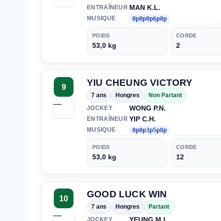
MAN K.L.
ENTRAÎNEUR
MUSIQUE
0p0p0p6p0p
POIDS
CORDE
53,0 kg
2
YIU CHEUNG VICTORY
9
7 ans
Hongres
Non Partant
—
WONG P.N.
JOCKEY
YIP C.H.
ENTRAÎNEUR
MUSIQUE
0p0p3p5p8p
POIDS
CORDE
53,0 kg
12
GOOD LUCK WIN
10
7 ans
Hongres
Partant
—
YEUNG M.L.
JOCKEY