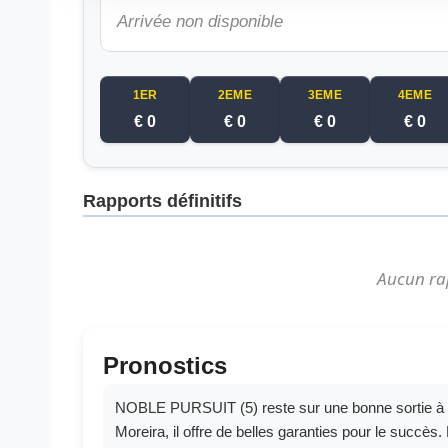
Arrivée non disponible
1ER
2EME
3EME
4EME
€ 0
€ 0
€ 0
€ 0
Rapports définitifs
Aucun ra
Pronostics
NOBLE PURSUIT (5) reste sur une bonne sortie à c
Moreira, il offre de belles garanties pour le succè