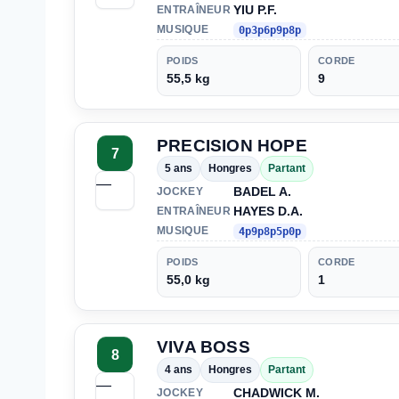
YIU P.F.
ENTRAÎNEUR
MUSIQUE
0p3p6p9p8p
POIDS
CORDE
55,5 kg
9
PRECISION HOPE
7
5 ans
Hongres
Partant
—
BADEL A.
JOCKEY
HAYES D.A.
ENTRAÎNEUR
MUSIQUE
4p9p8p5p0p
POIDS
CORDE
55,0 kg
1
VIVA BOSS
8
4 ans
Hongres
Partant
—
CHADWICK M.
JOCKEY