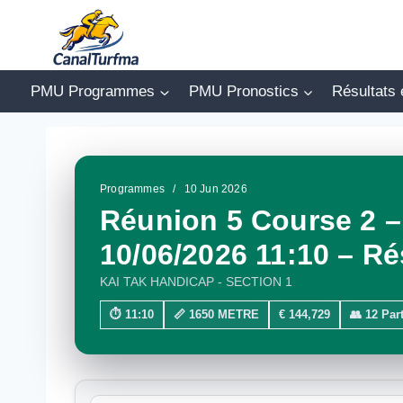
Aller
au
contenu
PMU Programmes
PMU Pronostics
Résultats 
Programmes
/
10 Jun 2026
Réunion 5 Course 2 –
10/06/2026 11:10 – Ré
KAI TAK HANDICAP - SECTION 1
⏱ 11:10
📏 1650 METRE
€ 144,729
👥 12 Par