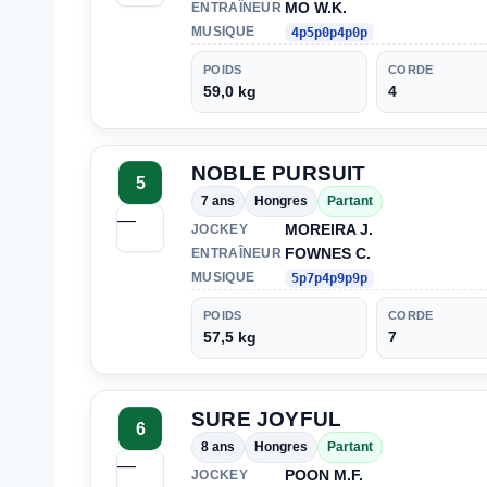
MO W.K.
ENTRAÎNEUR
MUSIQUE
4p5p0p4p0p
POIDS
CORDE
59,0 kg
4
NOBLE PURSUIT
5
7 ans
Hongres
Partant
—
MOREIRA J.
JOCKEY
FOWNES C.
ENTRAÎNEUR
MUSIQUE
5p7p4p9p9p
POIDS
CORDE
57,5 kg
7
SURE JOYFUL
6
8 ans
Hongres
Partant
—
POON M.F.
JOCKEY