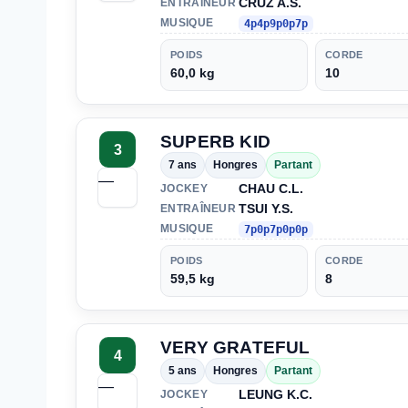
CRUZ A.S.
ENTRAÎNEUR
MUSIQUE
4p4p9p0p7p
POIDS
CORDE
60,0 kg
10
SUPERB KID
3
7 ans
Hongres
Partant
—
CHAU C.L.
JOCKEY
TSUI Y.S.
ENTRAÎNEUR
MUSIQUE
7p0p7p0p0p
POIDS
CORDE
59,5 kg
8
VERY GRATEFUL
4
5 ans
Hongres
Partant
—
LEUNG K.C.
JOCKEY