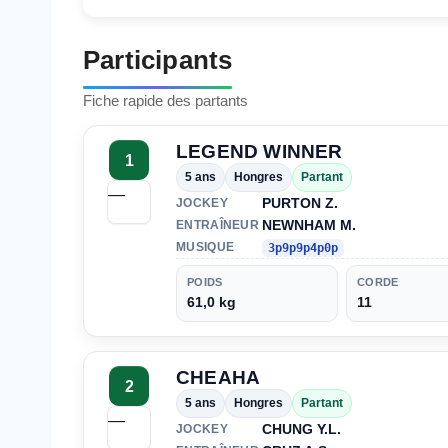
Participants
Fiche rapide des partants
LEGEND WINNER
1
5 ans
Hongres
Partant
—
PURTON Z.
JOCKEY
NEWNHAM M.
ENTRAÎNEUR
MUSIQUE
3p9p9p4p0p
POIDS
CORDE
61,0 kg
11
CHEAHA
2
5 ans
Hongres
Partant
—
CHUNG Y.L.
JOCKEY