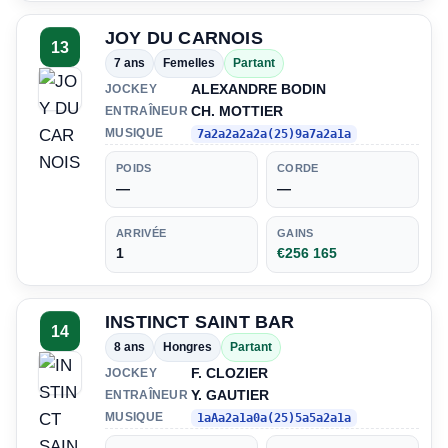
JOY DU CARNOIS
13
7 ans
Femelles
Partant
ALEXANDRE BODIN
JOCKEY
CH. MOTTIER
ENTRAÎNEUR
MUSIQUE
7a2a2a2a2a(25)9a7a2a1a
POIDS
CORDE
—
—
ARRIVÉE
GAINS
1
€256 165
INSTINCT SAINT BAR
14
8 ans
Hongres
Partant
F. CLOZIER
JOCKEY
Y. GAUTIER
ENTRAÎNEUR
MUSIQUE
1aAa2a1a0a(25)5a5a2a1a