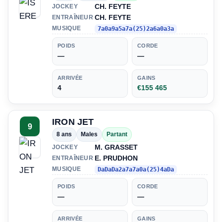
CH. FEYTE
JOCKEY
CH. FEYTE
ENTRAÎNEUR
MUSIQUE
7a0a9a5a7a(25)2a6a0a3a
POIDS
CORDE
—
—
ARRIVÉE
GAINS
4
€155 465
IRON JET
9
8 ans
Males
Partant
M. GRASSET
JOCKEY
E. PRUDHON
ENTRAÎNEUR
MUSIQUE
DaDaDa2a7a7a0a(25)4aDa
POIDS
CORDE
—
—
ARRIVÉE
GAINS