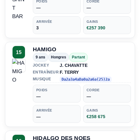
POIDS
CORDE
—
—
ARRIVÉE
GAINS
3
€257 390
HAMIGO
15
9 ans
Hongres
Partant
J. CHAVATTE
JOCKEY
F. TERRY
ENTRAÎNEUR
MUSIQUE
Da2a3a4aDa0a2a6a(25)2a
POIDS
CORDE
—
—
ARRIVÉE
GAINS
—
€258 675
HIDALGO DES NOES