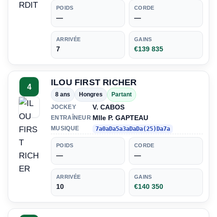
POIDS
CORDE
—
—
ARRIVÉE
GAINS
7
€139 835
ILOU FIRST RICHER
4
8 ans
Hongres
Partant
V. CABOS
JOCKEY
Mlle P. GAPTEAU
ENTRAÎNEUR
MUSIQUE
7a0aDa5a3aDaDa(25)Da7a
POIDS
CORDE
—
—
ARRIVÉE
GAINS
10
€140 350