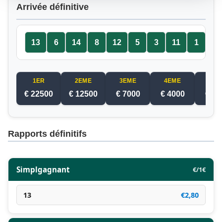
Arrivée définitive
13
6
14
8
12
5
3
11
1
4
1ER
2EME
3EME
4EME
5EM
€ 22500
€ 12500
€ 7000
€ 4000
€ 25
Rapports définitifs
Simplgagnant
€/1€
13
€2,80