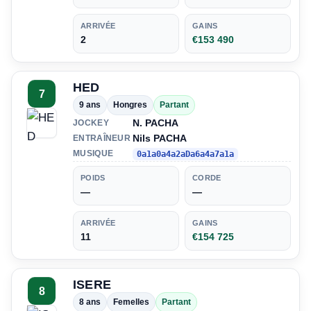
ARRIVÉE
GAINS
2
€153 490
HED
7
9 ans
Hongres
Partant
N. PACHA
JOCKEY
Nils PACHA
ENTRAÎNEUR
MUSIQUE
0a1a0a4a2aDa6a4a7a1a
POIDS
CORDE
—
—
ARRIVÉE
GAINS
11
€154 725
ISERE
8
8 ans
Femelles
Partant