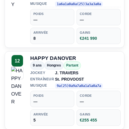
MUSIQUE
1a6a1a0a8a(25)3a3a3a0a
POIDS
CORDE
—
—
ARRIVÉE
GAINS
8
€241 990
HAPPY DANOVER
12
9 ans
Hongres
Partant
J. TRAVERS
JOCKEY
St. PROVOOST
ENTRAÎNEUR
MUSIQUE
9a(25)0a9a7a0a1a5a0a7a
POIDS
CORDE
—
—
ARRIVÉE
GAINS
5
€255 455