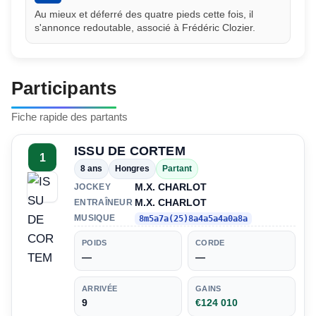
Au mieux et déferré des quatre pieds cette fois, il
s'annonce redoutable, associé à Frédéric Clozier.
Participants
Fiche rapide des partants
ISSU DE CORTEM
1
8 ans
Hongres
Partant
M.X. CHARLOT
JOCKEY
M.X. CHARLOT
ENTRAÎNEUR
MUSIQUE
8m5a7a(25)8a4a5a4a0a8a
POIDS
CORDE
—
—
ARRIVÉE
GAINS
9
€124 010