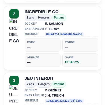
INCREDIBLE GO
2
8 ans
Hongres
Partant
E. SALMON
JOCKEY
F. TERRY
ENTRAÎNEUR
MUSIQUE
0a6a(25)1aDa6a8a7a2a5a
POIDS
CORDE
—
—
ARRIVÉE
GAINS
—
€134 525
JEU INTERDIT
3
7 ans
Hongres
Partant
P. GESRET
JOCKEY
J.H. TREICH
ENTRAÎNEUR
MUSIQUE
1a6aDaDa3a4a2a(25)7a9a