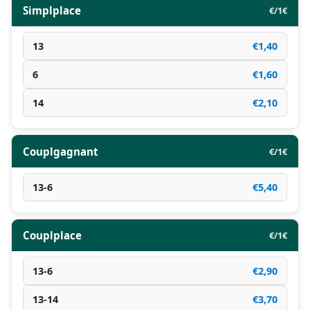
Simplplace
€/1€
13
€1,40
6
€1,60
14
€2,10
Couplgagnant
€/1€
13-6
€5,40
Couplplace
€/1€
13-6
€2,90
13-14
€3,70