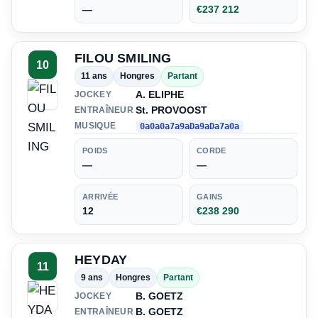
—
€237 212
FILOU SMILING
10
11 ans
Hongres
Partant
A. ELIPHE
JOCKEY
St. PROVOOST
ENTRAÎNEUR
MUSIQUE
0a0a0a7a9aDa9aDa7a0a
POIDS
CORDE
—
—
ARRIVÉE
GAINS
12
€238 290
HEYDAY
11
9 ans
Hongres
Partant
B. GOETZ
JOCKEY
B. GOETZ
ENTRAÎNEUR