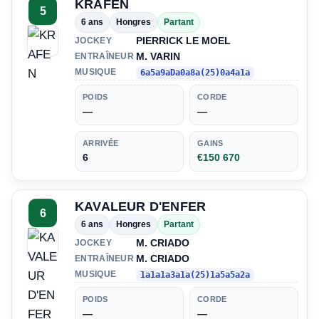
KRAFEN
5
6 ans
Hongres
Partant
PIERRICK LE MOEL
JOCKEY
M. VARIN
ENTRAÎNEUR
MUSIQUE
6a5a9aDa0a8a(25)0a4a1a
POIDS
CORDE
—
—
ARRIVÉE
GAINS
6
€150 670
KAVALEUR D'ENFER
6
6 ans
Hongres
Partant
M. CRIADO
JOCKEY
M. CRIADO
ENTRAÎNEUR
MUSIQUE
1a1a1a3a1a(25)1a5a5a2a
POIDS
CORDE
—
—