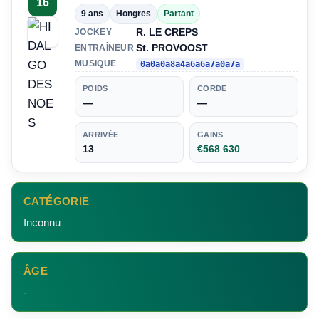
16
9 ans
Hongres
Partant
R. LE CREPS
JOCKEY
St. PROVOOST
ENTRAÎNEUR
MUSIQUE
0a0a0a8a4a6a6a7a0a7a
POIDS
CORDE
—
—
ARRIVÉE
GAINS
13
€568 630
CATÉGORIE
Inconnu
ÂGE
-