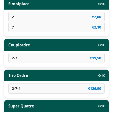
Simplplace
€/1€
2
€2,00
7
€2,10
Couplordre
€/1€
2-7
€19,50
Trio Ordre
€/1€
2-7-4
€126,90
Super Quatre
€/1€