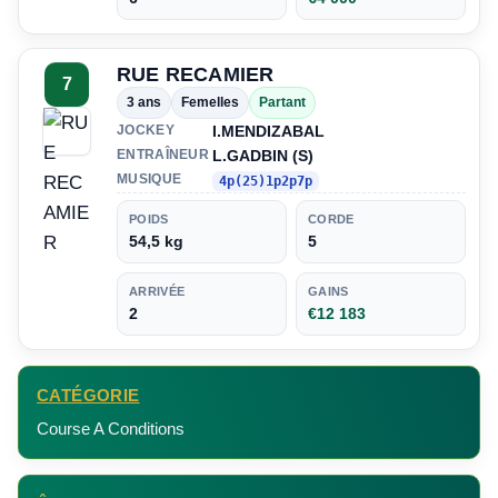
RUE RECAMIER
7
3 ans
Femelles
Partant
I.MENDIZABAL
JOCKEY
L.GADBIN (S)
ENTRAÎNEUR
MUSIQUE
4p(25)1p2p7p
POIDS
CORDE
54,5 kg
5
ARRIVÉE
GAINS
2
€12 183
CATÉGORIE
Course A Conditions