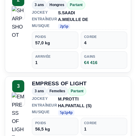
3 ans
Hongres
Partant
S.SAADI
JOCKEY
A.MIEULLE DE
ENTRAÎNEUR
MUSIQUE
2p5p
POIDS
CORDE
57,0 kg
4
ARRIVÉE
GAINS
1
€4 416
EMPRESS OF LIGHT
3
3 ans
Femelles
Partant
M.PROTTI
JOCKEY
HA.PANTALL (S)
ENTRAÎNEUR
MUSIQUE
5p1p4p
POIDS
CORDE
56,5 kg
1