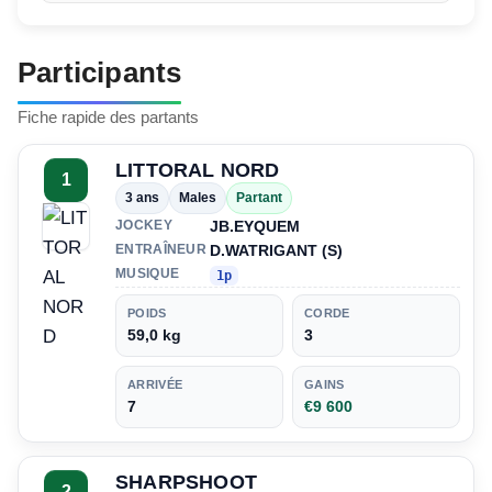
Participants
Fiche rapide des partants
LITTORAL NORD
1
3 ans
Males
Partant
JB.EYQUEM
JOCKEY
D.WATRIGANT (S)
ENTRAÎNEUR
MUSIQUE
1p
POIDS
CORDE
59,0 kg
3
ARRIVÉE
GAINS
7
€9 600
SHARPSHOOT
2