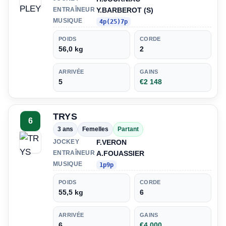
Y.BARBEROT (S)
ENTRAÎNEUR
MUSIQUE
4p(25)7p
POIDS
CORDE
56,0 kg
2
ARRIVÉE
GAINS
5
€2 148
TRYS
6
3 ans
Femelles
Partant
F.VERON
JOCKEY
A.FOUASSIER
ENTRAÎNEUR
MUSIQUE
1p9p
POIDS
CORDE
55,5 kg
6
ARRIVÉE
GAINS
6
€4 000