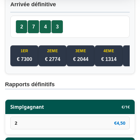
Arrivée définitive
2
7
4
3
1ER
2EME
3EME
4EME
5EM
€ 7300
€ 2774
€ 2044
€ 1314
€ 5
Rapports définitifs
Simplgagnant
€/1€
2
€4,50