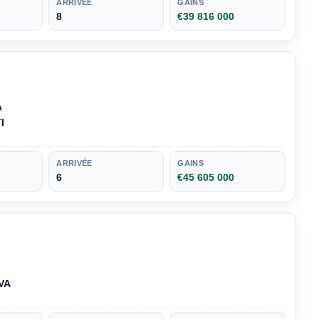
ARRIVÉE
GAINS
8
€39 816 000
A
I
ARRIVÉE
GAINS
6
€45 605 000
VA