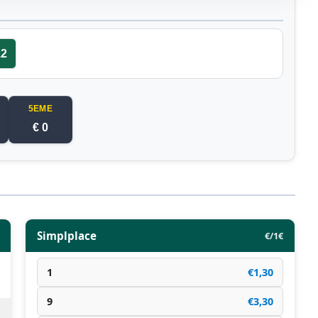
12
5EME
€ 0
Simplplace
€/1€
1
€1,30
9
€3,30