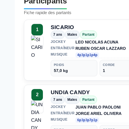
Participants
Fiche rapide des partants
SICARIO
1
7 ans
Males
Partant
LEO NICOLAS ACUNA
JOCKEY
RUBEN OSCAR LAZZARO
ENTRAÎNEUR
MUSIQUE
4p3p1p1p4p
POIDS
CORDE
57,0 kg
1
UNDIA CANDY
2
7 ans
Males
Partant
JUAN PABLO PAOLONI
JOCKEY
JORGE ARIEL OLIVERA
ENTRAÎNEUR
MUSIQUE
6p3p3p7p1p