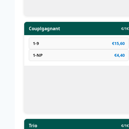
Couplgagnant
€/1€
1-9
€15,60
1-NP
€4,40
Trio
€/1€