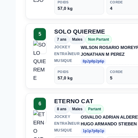
POIDS
CORDE
57,0 kg
4
SOLO QUIEREME
5
7 ans
Males
Non Partant
WILSON ROSARIO MOREY
JOCKEY
JONATHAN M PEREZ
ENTRAÎNEUR
MUSIQUE
8p2p0p2p6p
POIDS
CORDE
57,0 kg
5
ETERNO CAT
6
8 ans
Males
Partant
OSVALDO ADRIAN ALDERE
JOCKEY
HUGO ARMANDO STIEBEN
ENTRAÎNEUR
MUSIQUE
1p1p7p8p1p