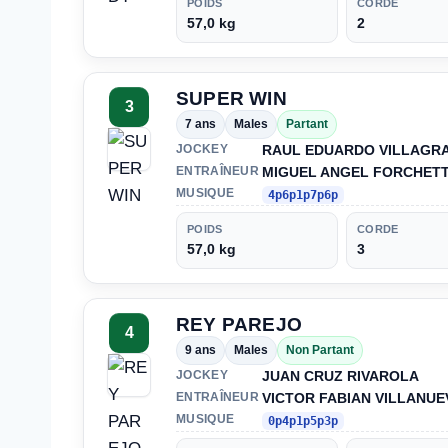
POIDS
CORDE
57,0 kg
2
SUPER WIN
3
7 ans
Males
Partant
RAUL EDUARDO VILLAGR
JOCKEY
MIGUEL ANGEL FORCHETT
ENTRAÎNEUR
MUSIQUE
4p6p1p7p6p
POIDS
CORDE
57,0 kg
3
REY PAREJO
4
9 ans
Males
Non Partant
JUAN CRUZ RIVAROLA
JOCKEY
VICTOR FABIAN VILLANUE
ENTRAÎNEUR
MUSIQUE
0p4p1p5p3p