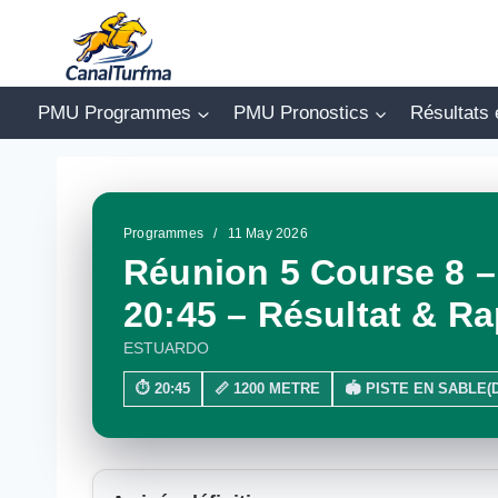
Aller
au
contenu
PMU Programmes
PMU Pronostics
Résultats 
Programmes
/
11 May 2026
Réunion 5 Course 8 –
20:45 – Résultat & Ra
ESTUARDO
⏱ 20:45
📏 1200 METRE
🏟 PISTE EN SABLE(D