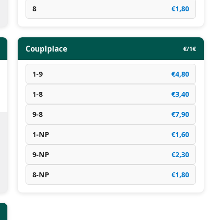
8
€1,80
Couplplace
€/1€
1-9
€4,80
1-8
€3,40
9-8
€7,90
1-NP
€1,60
9-NP
€2,30
8-NP
€1,80