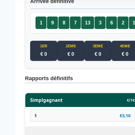
Arrivée définitive
1
9
8
7
13
3
6
2
1ER
2EME
3EME
4EME
€ 0
€ 0
€ 0
€ 0
Rapports définitifs
Simplgagnant
€/1€
1
€3,10