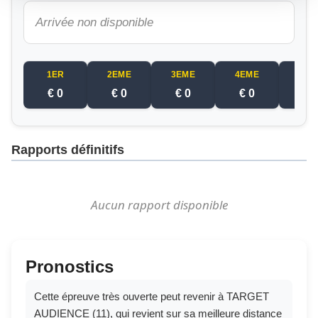
Arrivée non disponible
1ER
2EME
3EME
4EME
5EM
€ 0
€ 0
€ 0
€ 0
€ 
Rapports définitifs
Aucun rapport disponible
Pronostics
Cette épreuve très ouverte peut revenir à TARGET
AUDIENCE (11), qui revient sur sa meilleure distance