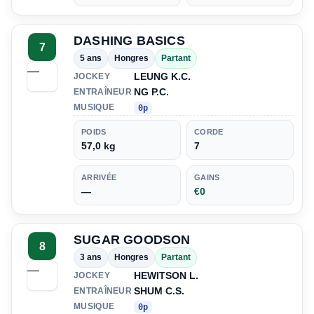
DASHING BASICS
7
5 ans
Hongres
Partant
—
LEUNG K.C.
JOCKEY
NG P.C.
ENTRAÎNEUR
MUSIQUE
0p
POIDS
CORDE
57,0 kg
7
ARRIVÉE
GAINS
—
€0
SUGAR GOODSON
8
3 ans
Hongres
Partant
—
HEWITSON L.
JOCKEY
SHUM C.S.
ENTRAÎNEUR
MUSIQUE
0p