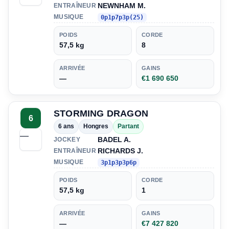
NEWNHAM M.
ENTRAÎNEUR
MUSIQUE
0p1p7p3p(25)
POIDS
CORDE
57,5 kg
8
ARRIVÉE
GAINS
—
€1 690 650
STORMING DRAGON
6
6 ans
Hongres
Partant
—
BADEL A.
JOCKEY
RICHARDS J.
ENTRAÎNEUR
MUSIQUE
3p1p3p3p6p
POIDS
CORDE
57,5 kg
1
ARRIVÉE
GAINS
—
€7 427 820