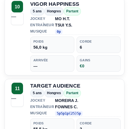
VIGOR HAPPINESS
10
5 ans
Hongres
Partant
—
MO H.T.
JOCKEY
TSUI Y.S.
ENTRAÎNEUR
MUSIQUE
0p
POIDS
CORDE
56,0 kg
6
ARRIVÉE
GAINS
—
€0
TARGET AUDIENCE
11
5 ans
Hongres
Partant
—
MOREIRA J.
JOCKEY
FOWNES C.
ENTRAÎNEUR
MUSIQUE
5p5p1p(25)5p
POIDS
CORDE