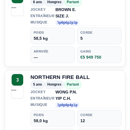
6 ans
Hongres
Partant
—
BROWN E.
JOCKEY
SIZE J.
ENTRAÎNEUR
MUSIQUE
5p0p6p2p3p
POIDS
CORDE
58,5 kg
5
ARRIVÉE
GAINS
—
€5 949 750
NORTHERN FIRE BALL
3
5 ans
Hongres
Partant
—
WONG P.N.
JOCKEY
YIP C.H.
ENTRAÎNEUR
MUSIQUE
1p0p0p4p1p
POIDS
CORDE
58,0 kg
12