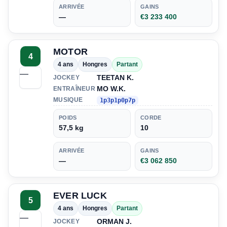
ARRIVÉE
GAINS
—
€3 233 400
MOTOR
4
4 ans
Hongres
Partant
—
TEETAN K.
JOCKEY
MO W.K.
ENTRAÎNEUR
MUSIQUE
1p3p1p0p7p
POIDS
CORDE
57,5 kg
10
ARRIVÉE
GAINS
—
€3 062 850
EVER LUCK
5
4 ans
Hongres
Partant
—
ORMAN J.
JOCKEY