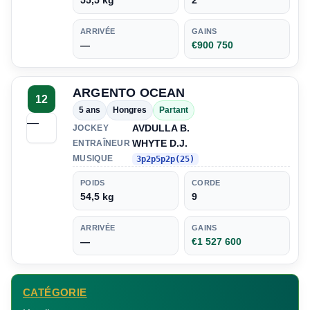
55,5 kg
2
ARRIVÉE
GAINS
—
€900 750
ARGENTO OCEAN
12
5 ans
Hongres
Partant
—
AVDULLA B.
JOCKEY
WHYTE D.J.
ENTRAÎNEUR
MUSIQUE
3p2p5p2p(25)
POIDS
CORDE
54,5 kg
9
ARRIVÉE
GAINS
—
€1 527 600
CATÉGORIE