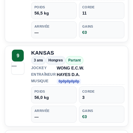
POIDS
CORDE
56,5 kg
11
ARRIVÉE
GAINS
—
€0
KANSAS
9
3 ans
Hongres
Partant
—
WONG E.C.W.
JOCKEY
HAYES D.A.
ENTRAÎNEUR
MUSIQUE
0p0p0p0p0p
POIDS
CORDE
56,0 kg
3
ARRIVÉE
GAINS
—
€0