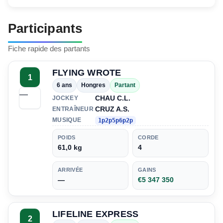
Participants
Fiche rapide des partants
FLYING WROTE
1
6 ans
Hongres
Partant
—
CHAU C.L.
JOCKEY
CRUZ A.S.
ENTRAÎNEUR
MUSIQUE
1p2p5p6p2p
POIDS
CORDE
61,0 kg
4
ARRIVÉE
GAINS
—
€5 347 350
LIFELINE EXPRESS
2