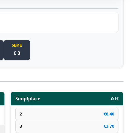
5EME
€ 0
Simplplace
€/1€
2
€8,40
3
€3,70