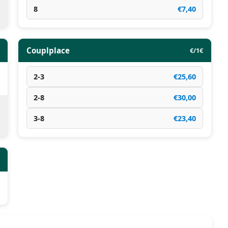
8
€7,40
Couplplace
€/1€
2-3
€25,60
2-8
€30,00
3-8
€23,40