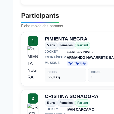
Participants
Fiche rapide des partants
PIMIENTA NEGRA
1
5 ans
Femelles
Partant
CARLOS PAVEZ
JOCKEY
ARMANDO NAVARRETE BA
ENTRAÎNEUR
MUSIQUE
2p4p2p3p9p
POIDS
CORDE
55,0 kg
1
CRISTINA SONADORA
2
5 ans
Femelles
Partant
IVAN CARCAMO
JOCKEY