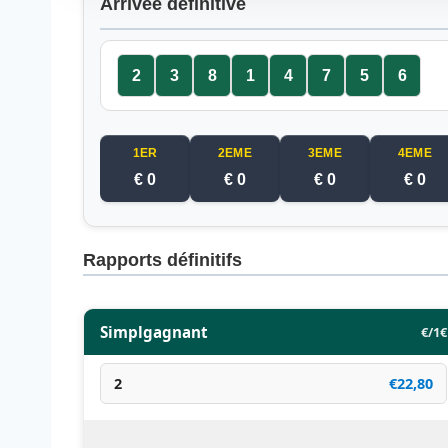
Arrivée définitive
2
3
8
1
4
7
5
6
1ER
2EME
3EME
4EME
€ 0
€ 0
€ 0
€ 0
Rapports définitifs
Simplgagnant
€/1€
2
€22,80