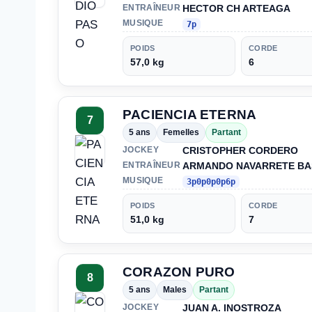
HECTOR CH ARTEAGA
ENTRAÎNEUR
MUSIQUE
7p
POIDS
CORDE
57,0 kg
6
PACIENCIA ETERNA
7
5 ans
Femelles
Partant
CRISTOPHER CORDERO
JOCKEY
ARMANDO NAVARRETE BA
ENTRAÎNEUR
MUSIQUE
3p0p0p0p6p
POIDS
CORDE
51,0 kg
7
CORAZON PURO
8
5 ans
Males
Partant
JUAN A. INOSTROZA
JOCKEY