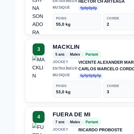
HECTOR CH ARTEAGA
ENTRAÎNEUR
MUSIQUE
9p0p0p0p
POIDS
CORDE
55,0 kg
2
MACKLIN
3
5 ans
Males
Partant
VICENTE ALEXANDER MA
JOCKEY
CARLOS MARCELO CORDO
ENTRAÎNEUR
MUSIQUE
6p9p9p0p9p
POIDS
CORDE
53,0 kg
3
FUERA DE MI
4
7 ans
Males
Partant
RICARDO PROBOSTE
JOCKEY