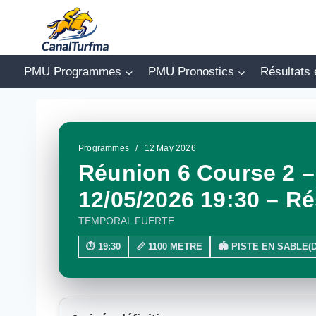
Aller
au
contenu
PMU Programmes
PMU Pronostics
Résultats 
Programmes
/
12 May 2026
Réunion 6 Course 2 
12/05/2026 19:30 – Ré
TEMPORAL FUERTE
⏱ 19:30
📏 1100 METRE
🏟 PISTE EN SABLE(D