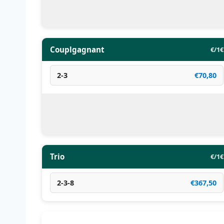
Couplgagnant
€/1€
2-3
€70,80
Trio
€/1€
2-3-8
€367,50