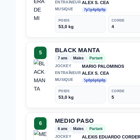
ALEX S. CEA
ENTRAÎNEUR
MUSIQUE
7p5p4p0p9p
POIDS
CORDE
53,0 kg
4
BLACK MANTA
5
7 ans
Males
Partant
MARIO PALOMINOS
JOCKEY
ALEX S. CEA
ENTRAÎNEUR
MUSIQUE
5p0p6p6p0p
POIDS
CORDE
53,0 kg
5
MEDIO PASO
6
6 ans
Males
Partant
ALEXIS EDUARDO CORDE
JOCKEY