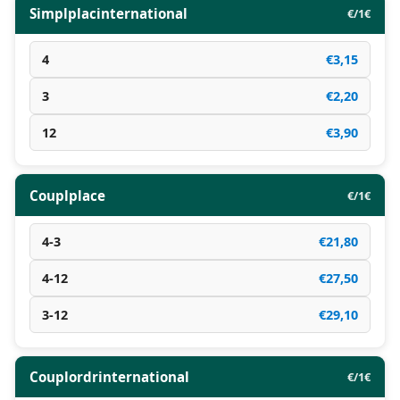
Simplplacinternational
€/1€
4
€3,15
3
€2,20
12
€3,90
Couplplace
€/1€
4-3
€21,80
4-12
€27,50
3-12
€29,10
Couplordrinternational
€/1€