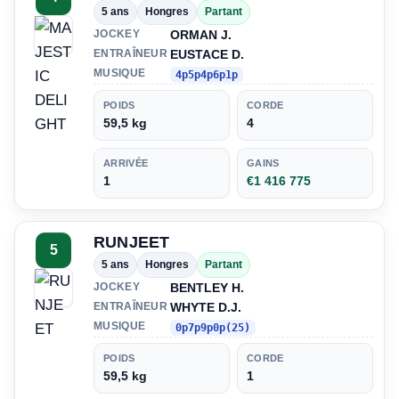
5 ans
Hongres
Partant
ORMAN J.
JOCKEY
EUSTACE D.
ENTRAÎNEUR
MUSIQUE
4p5p4p6p1p
POIDS
CORDE
59,5 kg
4
ARRIVÉE
GAINS
1
€1 416 775
RUNJEET
5
5 ans
Hongres
Partant
BENTLEY H.
JOCKEY
WHYTE D.J.
ENTRAÎNEUR
MUSIQUE
0p7p9p0p(25)
POIDS
CORDE
59,5 kg
1