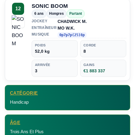
SONIC BOOM
12
6 ans
Hongres
Partant
CHADWICK M.
JOCKEY
MO W.K.
ENTRAÎNEUR
MUSIQUE
0p7p7p(25)8p
POIDS
CORDE
52,0 kg
8
ARRIVÉE
GAINS
3
€1 883 337
CATÉGORIE
Handicap
ÂGE
Trois Ans Et Plus