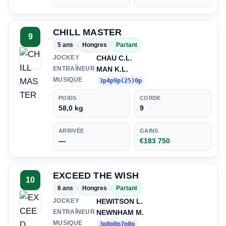
CHILL MASTER
9
5 ans
Hongres
Partant
CHAU C.L.
JOCKEY
MAN K.L.
ENTRAÎNEUR
MUSIQUE
3p4p9p(25)0p
POIDS
CORDE
58,0 kg
9
ARRIVÉE
GAINS
—
€183 750
EXCEED THE WISH
10
6 ans
Hongres
Partant
HEWITSON L.
JOCKEY
NEWNHAM M.
ENTRAÎNEUR
MUSIQUE
3p0p0p7p0p