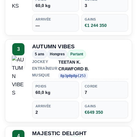
60,0 kg
3
ARRIVÉE
GAINS
—
€1 244 350
AUTUMN VIBES
3
5 ans
Hongres
Partant
TEETAN K.
JOCKEY
CRAWFORD B.
ENTRAÎNEUR
MUSIQUE
8p3p0p8p(25)
POIDS
CORDE
60,0 kg
7
ARRIVÉE
GAINS
2
€649 350
MAJESTIC DELIGHT
4