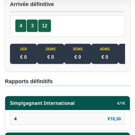
Arrivée définitive
4
3
12
1ER
2EME
3EME
4EME
5EM
€ 0
€ 0
€ 0
€ 0
€ 
Rapports définitifs
Simplgagnant International
€/1€
4
€10,30