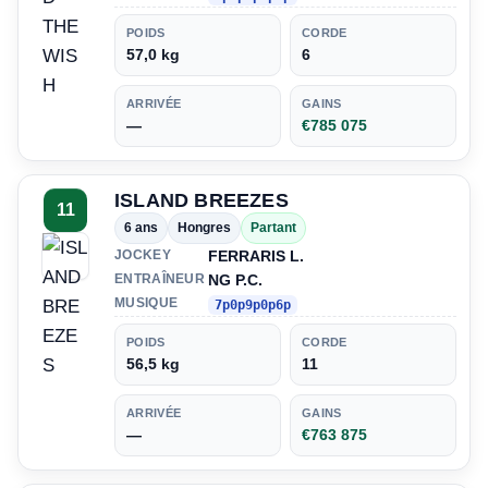
POIDS
CORDE
57,0 kg
6
ARRIVÉE
GAINS
—
€785 075
ISLAND BREEZES
11
6 ans
Hongres
Partant
FERRARIS L.
JOCKEY
NG P.C.
ENTRAÎNEUR
MUSIQUE
7p0p9p0p6p
POIDS
CORDE
56,5 kg
11
ARRIVÉE
GAINS
—
€763 875