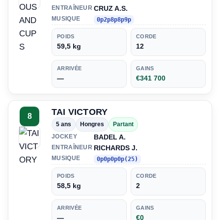
CRUZ A.S.
ENTRAÎNEUR
MUSIQUE
0p2p8p8p9p
POIDS
CORDE
59,5 kg
12
ARRIVÉE
GAINS
—
€341 700
TAI VICTORY
8
5 ans
Hongres
Partant
BADEL A.
JOCKEY
RICHARDS J.
ENTRAÎNEUR
MUSIQUE
0p0p0p0p(25)
POIDS
CORDE
58,5 kg
2
ARRIVÉE
GAINS
—
€0