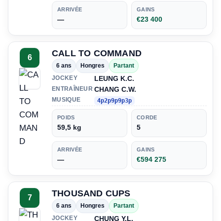
ARRIVÉE
GAINS
—
€23 400
CALL TO COMMAND
6
6 ans
Hongres
Partant
LEUNG K.C.
JOCKEY
CHANG C.W.
ENTRAÎNEUR
MUSIQUE
4p2p9p9p3p
POIDS
CORDE
59,5 kg
5
ARRIVÉE
GAINS
—
€594 275
THOUSAND CUPS
7
6 ans
Hongres
Partant
CHUNG Y.L.
JOCKEY