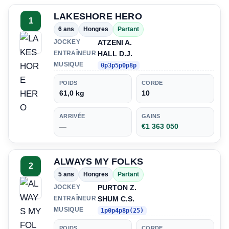
LAKESHORE HERO
1
6 ans
Hongres
Partant
ATZENI A.
JOCKEY
HALL D.J.
ENTRAÎNEUR
MUSIQUE
0p3p5p0p8p
POIDS
CORDE
61,0 kg
10
ARRIVÉE
GAINS
—
€1 363 050
ALWAYS MY FOLKS
2
5 ans
Hongres
Partant
PURTON Z.
JOCKEY
SHUM C.S.
ENTRAÎNEUR
MUSIQUE
1p0p4p8p(25)
POIDS
CORDE