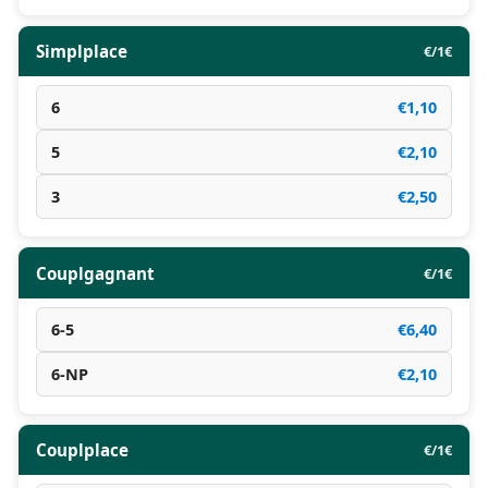
Simplplace
€/1€
6
€1,10
5
€2,10
3
€2,50
Couplgagnant
€/1€
6-5
€6,40
6-NP
€2,10
Couplplace
€/1€