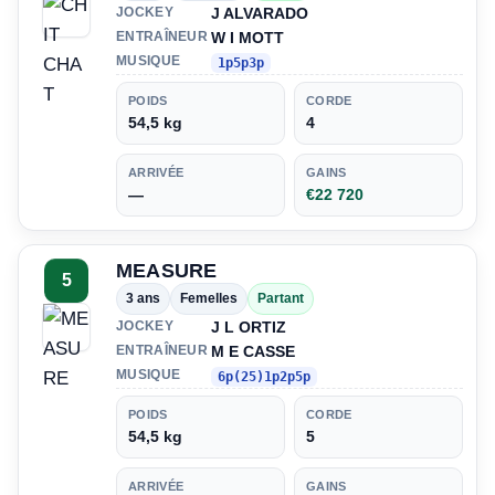
J ALVARADO
JOCKEY
W I MOTT
ENTRAÎNEUR
MUSIQUE
1p5p3p
POIDS
CORDE
54,5 kg
4
ARRIVÉE
GAINS
—
€22 720
MEASURE
5
3 ans
Femelles
Partant
J L ORTIZ
JOCKEY
M E CASSE
ENTRAÎNEUR
MUSIQUE
6p(25)1p2p5p
POIDS
CORDE
54,5 kg
5
ARRIVÉE
GAINS