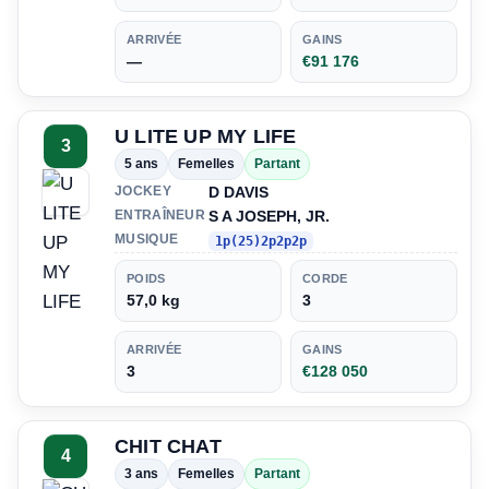
ARRIVÉE
GAINS
—
€91 176
U LITE UP MY LIFE
3
5 ans
Femelles
Partant
D DAVIS
JOCKEY
S A JOSEPH, JR.
ENTRAÎNEUR
MUSIQUE
1p(25)2p2p2p
POIDS
CORDE
57,0 kg
3
ARRIVÉE
GAINS
3
€128 050
CHIT CHAT
4
3 ans
Femelles
Partant