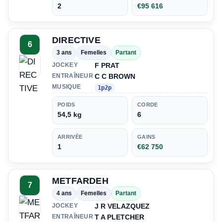
2
€95 616
DIRECTIVE
6
3 ans
Femelles
Partant
F PRAT
JOCKEY
C C BROWN
ENTRAÎNEUR
MUSIQUE
1p2p
POIDS
CORDE
54,5 kg
6
ARRIVÉE
GAINS
1
€62 750
METFARDEH
7
4 ans
Femelles
Partant
J R VELAZQUEZ
JOCKEY
T A PLETCHER
ENTRAÎNEUR