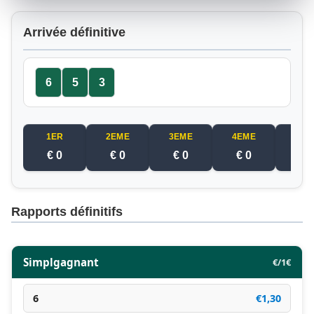
Arrivée définitive
6
5
3
1ER
2EME
3EME
4EME
5EM
€ 0
€ 0
€ 0
€ 0
€ 
Rapports définitifs
Simplgagnant
€/1€
6
€1,30