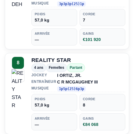
MUSIQUE
3p3p3p(25)1p
POIDS
CORDE
57,0 kg
7
ARRIVÉE
GAINS
—
€101 920
REALITY STAR
8
4 ans
Femelles
Partant
I ORTIZ, JR.
JOCKEY
C R MCGAUGHEY III
ENTRAÎNEUR
MUSIQUE
1p5p(25)6p3p
POIDS
CORDE
57,0 kg
8
ARRIVÉE
GAINS
—
€84 068