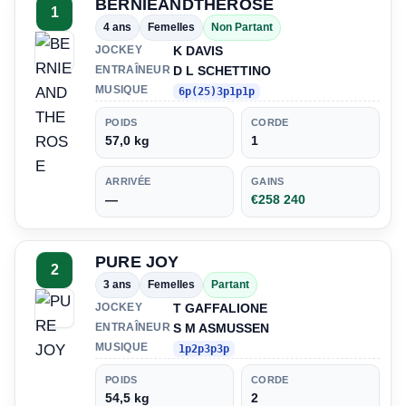
BERNIEANDTHEROSE
1
4 ans
Femelles
Non Partant
K DAVIS
JOCKEY
D L SCHETTINO
ENTRAÎNEUR
MUSIQUE
6p(25)3p1p1p
POIDS
CORDE
57,0 kg
1
ARRIVÉE
GAINS
—
€258 240
PURE JOY
2
3 ans
Femelles
Partant
T GAFFALIONE
JOCKEY
S M ASMUSSEN
ENTRAÎNEUR
MUSIQUE
1p2p3p3p
POIDS
CORDE
54,5 kg
2