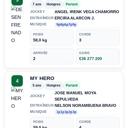
7 ans
Hongres
Partant
ANGEL IRENK VEGA CHAMORRO
JOCKEY
ERCIRA ALARCON J.
ENTRAÎNEUR
MUSIQUE
9p0p6p7p9p
POIDS
CORDE
58,0 kg
3
ARRIVÉE
GAINS
2
€36 277 200
MY HERO
4
5 ans
Hongres
Partant
JOSE MANUEL MOYA
JOCKEY
SEPULVEDA
NELSON NORAMBUENA BRAVO
ENTRAÎNEUR
MUSIQUE
1p1p3p2p3p
POIDS
CORDE
59,0 kg
4