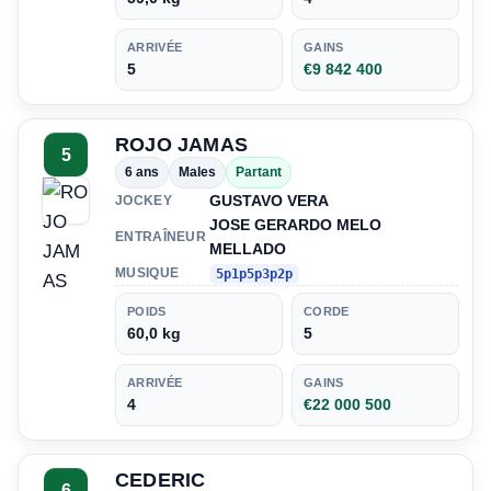
ARRIVÉE
GAINS
5
€9 842 400
ROJO JAMAS
5
6 ans
Males
Partant
GUSTAVO VERA
JOCKEY
JOSE GERARDO MELO
ENTRAÎNEUR
MELLADO
MUSIQUE
5p1p5p3p2p
POIDS
CORDE
60,0 kg
5
ARRIVÉE
GAINS
4
€22 000 500
CEDERIC
6