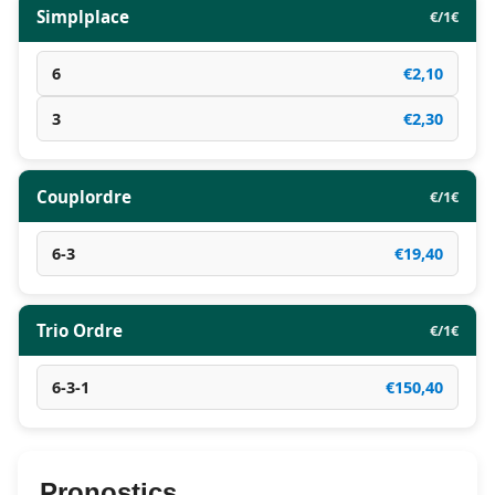
Simplplace
€/1€
6
€2,10
3
€2,30
Couplordre
€/1€
6-3
€19,40
Trio Ordre
€/1€
6-3-1
€150,40
Pronostics