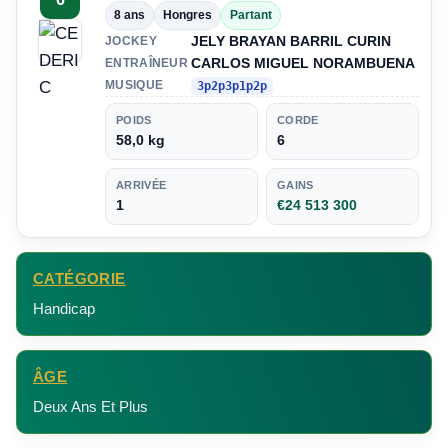
8 ans
Hongres
Partant
JELY BRAYAN BARRIL CURIN
JOCKEY
CARLOS MIGUEL NORAMBUENA
ENTRAÎNEUR
MUSIQUE
3p2p3p1p2p
POIDS
CORDE
58,0 kg
6
ARRIVÉE
GAINS
1
€24 513 300
CATÉGORIE
Handicap
ÂGE
Deux Ans Et Plus