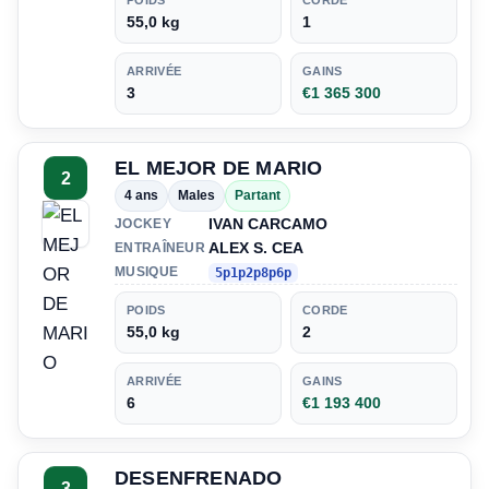
POIDS
CORDE
55,0 kg
1
ARRIVÉE
GAINS
3
€1 365 300
EL MEJOR DE MARIO
2
4 ans
Males
Partant
IVAN CARCAMO
JOCKEY
ALEX S. CEA
ENTRAÎNEUR
MUSIQUE
5p1p2p8p6p
POIDS
CORDE
55,0 kg
2
ARRIVÉE
GAINS
6
€1 193 400
DESENFRENADO
3