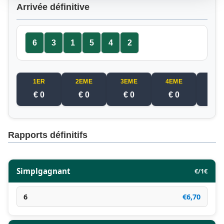
Arrivée définitive
6
3
1
5
4
2
1ER
2EME
3EME
4EME
5EM
€ 0
€ 0
€ 0
€ 0
€ 
Rapports définitifs
Simplgagnant
€/1€
6
€6,70