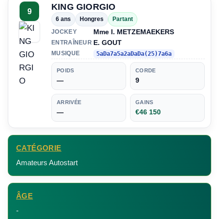
KING GIORGIO
9
6 ans
Hongres
Partant
Mme I. METZEMAEKERS
JOCKEY
E. GOUT
ENTRAÎNEUR
MUSIQUE
5aDa7a5a2aDaDa(25)7a6a
POIDS
CORDE
—
9
ARRIVÉE
GAINS
—
€46 150
CATÉGORIE
Amateurs Autostart
ÂGE
-