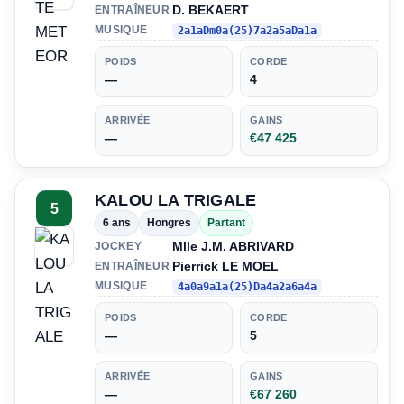
D. BEKAERT
ENTRAÎNEUR
MUSIQUE
2a1aDm0a(25)7a2a5aDa1a
POIDS
CORDE
—
4
ARRIVÉE
GAINS
—
€47 425
KALOU LA TRIGALE
5
6 ans
Hongres
Partant
Mlle J.M. ABRIVARD
JOCKEY
Pierrick LE MOEL
ENTRAÎNEUR
MUSIQUE
4a0a9a1a(25)Da4a2a6a4a
POIDS
CORDE
—
5
ARRIVÉE
GAINS
—
€67 260