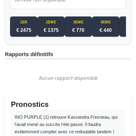
1ER
2EME
3EME
4EME
5EM
€ 2475
€ 1375
€ 770
€ 440
€ 2
Rapports définitifs
Aucun rapport disponible
Pronostics
INO PURPLE (1) retrouve Kassandra Fresneau, qui
l'avait mené au succès l'été passé. Il faudra
évidemment compter avec ce redoutable tandem !