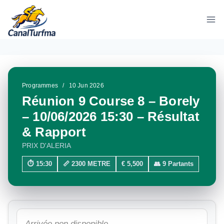
Aller
au
contenu
Programmes
/
10 Jun 2026
Réunion 9 Course 8 – Borely
– 10/06/2026 15:30 – Résultat
& Rapport
PRIX D'ALERIA
⏱ 15:30
📏 2300 METRE
€ 5,500
👥 9 Partants
Arrivée non disponible