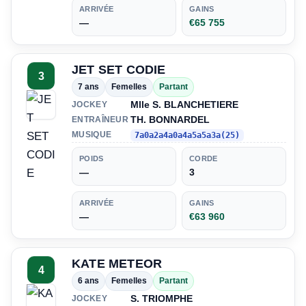
ARRIVÉE
GAINS
—
€65 755
JET SET CODIE
3
7 ans
Femelles
Partant
Mlle S. BLANCHETIERE
JOCKEY
TH. BONNARDEL
ENTRAÎNEUR
MUSIQUE
7a0a2a4a0a4a5a5a3a(25)
POIDS
CORDE
—
3
ARRIVÉE
GAINS
—
€63 960
KATE METEOR
4
6 ans
Femelles
Partant
S. TRIOMPHE
JOCKEY