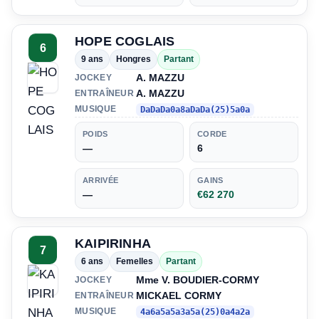
HOPE COGLAIS
6
9 ans
Hongres
Partant
A. MAZZU
JOCKEY
A. MAZZU
ENTRAÎNEUR
MUSIQUE
DaDaDa0a8aDaDa(25)5a0a
POIDS
CORDE
—
6
ARRIVÉE
GAINS
—
€62 270
KAIPIRINHA
7
6 ans
Femelles
Partant
Mme V. BOUDIER-CORMY
JOCKEY
MICKAEL CORMY
ENTRAÎNEUR
MUSIQUE
4a6a5a5a3a5a(25)0a4a2a