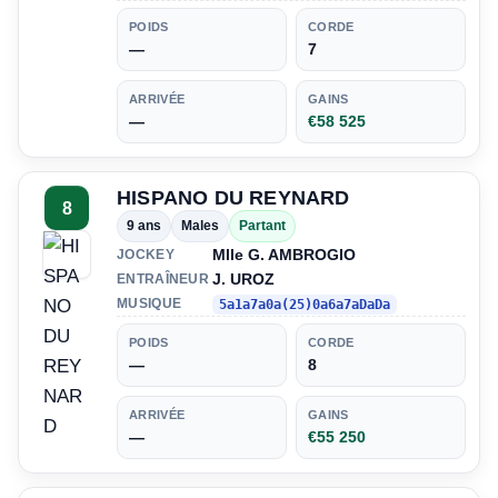
POIDS
CORDE
—
7
ARRIVÉE
GAINS
—
€58 525
HISPANO DU REYNARD
8
9 ans
Males
Partant
Mlle G. AMBROGIO
JOCKEY
J. UROZ
ENTRAÎNEUR
MUSIQUE
5a1a7a0a(25)0a6a7aDaDa
POIDS
CORDE
—
8
ARRIVÉE
GAINS
—
€55 250