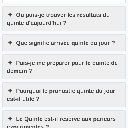
Où puis-je trouver les résultats du
quinté d'aujourd'hui ?
Que signifie arrivée quinté du jour ?
Puis-je me préparer pour le quinté de
demain ?
Pourquoi le pronostic quinté du jour
est-il utile ?
Le Quinté est-il réservé aux parieurs
expérimentés ?