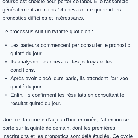
course est choisie pour porter ce label. Elle rassemble
généralement au moins 14 chevaux, ce qui rend les
pronostics difficiles et intéressants.
Le processus suit un rythme quotidien :
Les parieurs commencent par consulter le pronostic
quinté du jour.
Ils analysent les chevaux, les jockeys et les
conditions.
Après avoir placé leurs paris, ils attendent l’arrivée
quinté du jour.
Enfin, ils confirment les résultats en consultant le
résultat quinté du jour.
Une fois la course d’aujourd’hui terminée, l’attention se
porte sur la quinté de demain, dont les premières
inscriptions et les pronostics sont déjà étudiés. Ce cycle