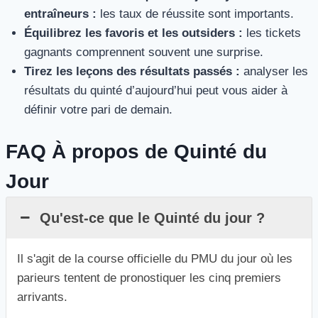
entraîneurs :
les taux de réussite sont importants.
Équilibrez les favoris et les outsiders :
les tickets
gagnants comprennent souvent une surprise.
Tirez les leçons des résultats passés :
analyser les
résultats du quinté d’aujourd’hui peut vous aider à
définir votre pari de demain.
FAQ À propos de Quinté du
Jour
Qu'est-ce que le Quinté du jour ?
Il s'agit de la course officielle du PMU du jour où les
parieurs tentent de pronostiquer les cinq premiers
arrivants.