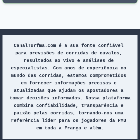
CanalTurfma.com é a sua fonte confiável 
para previsões de corridas de cavalos, 
resultados ao vivo e análises de 
especialistas. Com anos de experiência no 
mundo das corridas, estamos comprometidos 
em fornecer informações precisas e 
atualizadas que ajudam os apostadores a 
tomar decisões informadas. Nossa plataforma 
combina confiabilidade, transparência e 
paixão pelas corridas, tornando-nos uma 
referência líder para os jogadores da PMU 
em toda a França e além.