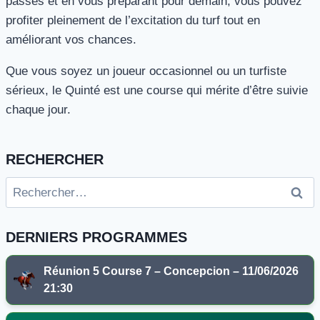
passés et en vous préparant pour demain, vous pouvez
profiter pleinement de l’excitation du turf tout en
améliorant vos chances.
Que vous soyez un joueur occasionnel ou un turfiste
sérieux, le Quinté est une course qui mérite d’être suivie
chaque jour.
RECHERCHER
Rechercher :
DERNIERS PROGRAMMES
Réunion 5 Course 7 – Concepcion – 11/06/2026
21:30