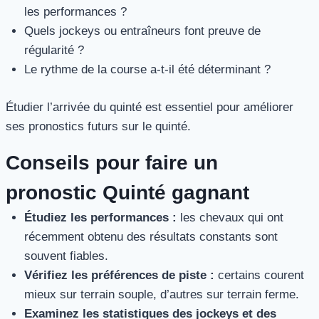
les performances ?
Quels jockeys ou entraîneurs font preuve de
régularité ?
Le rythme de la course a-t-il été déterminant ?
Étudier l’arrivée du quinté est essentiel pour améliorer
ses pronostics futurs sur le quinté.
Conseils pour faire un
pronostic Quinté gagnant
Étudiez les performances :
les chevaux qui ont
récemment obtenu des résultats constants sont
souvent fiables.
Vérifiez les préférences de piste :
certains courent
mieux sur terrain souple, d’autres sur terrain ferme.
Examinez les statistiques des jockeys et des